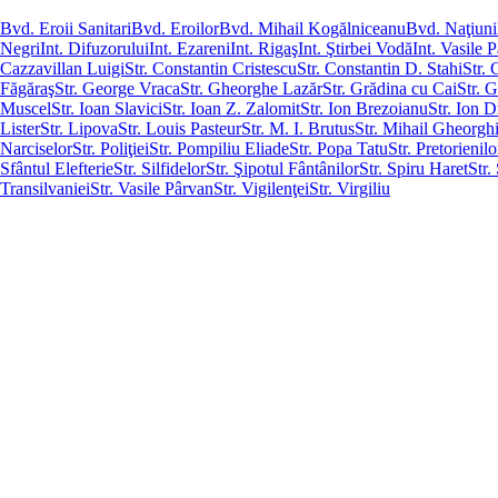
Bvd. Eroii Sanitari
Bvd. Eroilor
Bvd. Mihail Kogălniceanu
Bvd. Naţiuni
Negri
Int. Difuzorului
Int. Ezareni
Int. Rigaş
Int. Ştirbei Vodă
Int. Vasile 
Cazzavillan Luigi
Str. Constantin Cristescu
Str. Constantin D. Stahi
Str.
Făgăraş
Str. George Vraca
Str. Gheorghe Lazăr
Str. Grădina cu Cai
Str. 
Muscel
Str. Ioan Slavici
Str. Ioan Z. Zalomit
Str. Ion Brezoianu
Str. Ion D
Lister
Str. Lipova
Str. Louis Pasteur
Str. M. I. Brutus
Str. Mihail Gheorg
Narciselor
Str. Poliţiei
Str. Pompiliu Eliade
Str. Popa Tatu
Str. Pretorienilo
Sfântul Elefterie
Str. Silfidelor
Str. Şipotul Fântânilor
Str. Spiru Haret
Str.
Transilvaniei
Str. Vasile Pârvan
Str. Vigilenţei
Str. Virgiliu