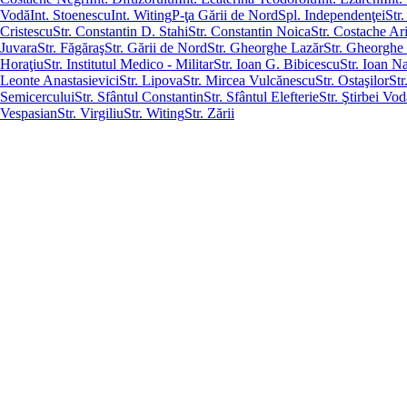
Vodă
Int. Stoenescu
Int. Witing
P-ţa Gării de Nord
Spl. Independenţei
Str.
Cristescu
Str. Constantin D. Stahi
Str. Constantin Noica
Str. Costache Ari
Juvara
Str. Făgăraş
Str. Gării de Nord
Str. Gheorghe Lazăr
Str. Gheorghe
Horaţiu
Str. Institutul Medico - Militar
Str. Ioan G. Bibicescu
Str. Ioan 
Leonte Anastasievici
Str. Lipova
Str. Mircea Vulcănescu
Str. Ostaşilor
Str
Semicercului
Str. Sfântul Constantin
Str. Sfântul Elefterie
Str. Ştirbei Vod
Vespasian
Str. Virgiliu
Str. Witing
Str. Zării