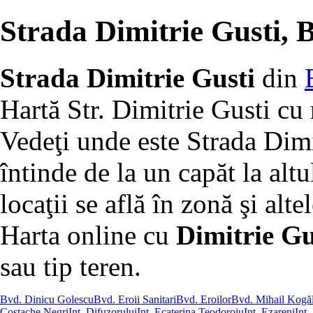
Strada Dimitrie Gusti, 
Strada Dimitrie Gusti
din
Hartă Str. Dimitrie Gusti cu 
Vedeţi unde este Strada Dimi
întinde de la un capăt la altu
locaţii se află în zonă şi altel
Harta online cu
Dimitrie Gus
sau tip teren.
Bvd. Dinicu Golescu
Bvd. Eroii Sanitari
Bvd. Eroilor
Bvd. Mihail Kogă
Costache Negri
Int. Difuzorului
Int. Ecaterina Teodoroiu
Int. Ezareni
Int.