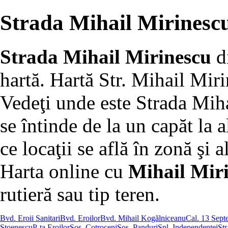
Strada Mihail Mirinescu
Strada Mihail Mirinescu
d
hartă. Hartă Str. Mihail Mir
Vedeţi unde este Strada Mih
se întinde de la un capăt la a
ce locaţii se află în zonă şi al
Harta online cu
Mihail Miri
rutieră sau tip teren.
Bvd. Eroii Sanitari
Bvd. Eroilor
Bvd. Mihail Kogălniceanu
Cal. 13 Sept
Stoenescu
P-ţa Eroilor
Şos. Cotroceni
Şos. Panduri
Spl. Independenţei
Str