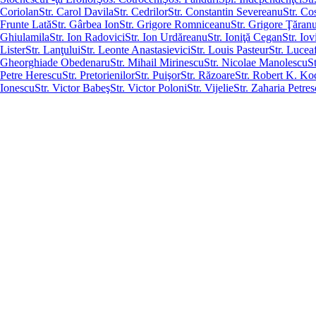
Coriolan
Str. Carol Davila
Str. Cedrilor
Str. Constantin Severeanu
Str. Co
Frunte Lată
Str. Gârbea Ion
Str. Grigore Romniceanu
Str. Grigore Ţăran
Ghiulamila
Str. Ion Radovici
Str. Ion Urdăreanu
Str. Ioniţă Cegan
Str. Iov
Lister
Str. Lanţului
Str. Leonte Anastasievici
Str. Louis Pasteur
Str. Lucea
Gheorghiade Obedenaru
Str. Mihail Mirinescu
Str. Nicolae Manolescu
S
Petre Herescu
Str. Pretorienilor
Str. Puişor
Str. Răzoare
Str. Robert K. Ko
Ionescu
Str. Victor Babeş
Str. Victor Poloni
Str. Vijelie
Str. Zaharia Petre