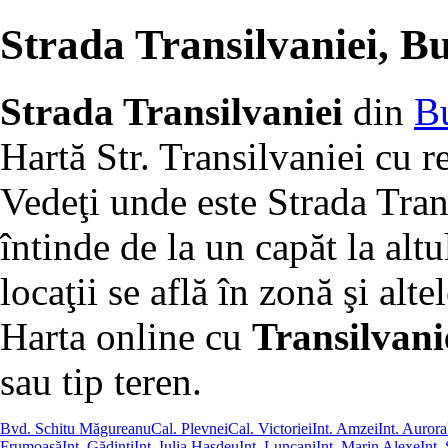
Strada Transilvaniei, Bu
Strada Transilvaniei
din
Bu
Hartă Str. Transilvaniei cu r
Vedeţi unde este Strada Tran
întinde de la un capăt la altu
locaţii se află în zonă şi altel
Harta online cu
Transilvanie
sau tip teren.
Bvd. Schitu Măgureanu
Cal. Plevnei
Cal. Victoriei
Int. Amzei
Int. Aurora
Frumoasă
Int. Gădinţi
Int. Iulia Haşdeu
Int. Luncani
Int. Marin Alexe
Int.