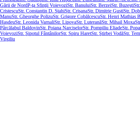
Gării de Nord
P-ţa Sfinţii Voievozi
Str. Banului
Str. Berzei
Str. Buzeşti
Str
Cristescu
Str. Constantin D. Stahi
Str. Crişana
Str. Dimitrie Gusti
Str. Dob
Manu
Str. Gheorghe Polizu
Str. Grigore Cobălcescu
Str. Henri Mathias B
Haşdeu
Str. Leonida Varnali
Str. Lipova
Str. Luterană
Str. Mihail Moxa
St
Pârcălabul Baldovin
Str. Poiana Narciselor
Str. Pompiliu Eliade
Str. Pop
Voievozi
Str. Şipotul Fântânilor
Str. Spiru Haret
Str. Ştirbei Vodă
Str. Tem
Virgiliu