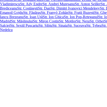
Vladimirescu
Str. Ady Endre
Str. Andrei Mureşanu
Str. Anton Seiller
Str.
Brediceanu
Str. Costineşti
Str. Dan
Str. Dimitri Ivanovici Mendeleev
Str.
Emanoil Gojdu
Str. Făgăraş
Str. Franyó Zoltán
Str. Fraţii Buzeşti
Str. Gh
Iancu Brezeanu
Str. Ioan Uţă
Str. Ion Ghica
Str. Ion Pop-Reteganul
Str. 
Madrid
Str. Măslinului
Str. Miron Costin
Str. Moţilor
Str. Nera
Str. Orhei
S
Salciei
Str. Sextil Puşcariu
Str. Sibiu
Str. Sinaia
Str. Suceava
Str. Ţebea
Str
Nedelcu