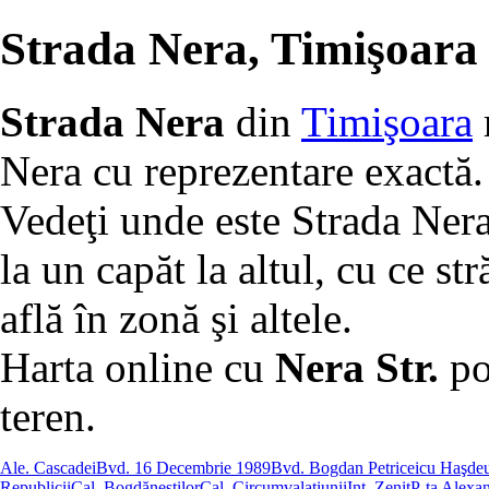
Strada Nera, Timişoara
Strada Nera
din
Timişoara
Nera cu reprezentare exactă.
Vedeţi unde este Strada Nera
la un capăt la altul, cu ce str
află în zonă şi altele.
Harta online cu
Nera Str.
poa
teren.
Ale. Cascadei
Bvd. 16 Decembrie 1989
Bvd. Bogdan Petriceicu Haşde
Republicii
Cal. Bogdăneştilor
Cal. Circumvalaţiunii
Int. Zenit
P-ţa Alexa