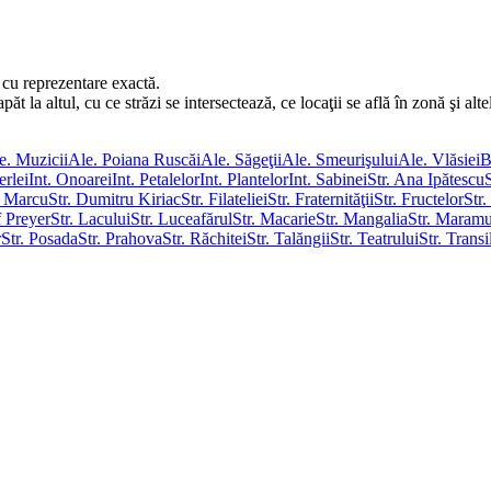
 cu reprezentare exactă.
 la altul, cu ce străzi se intersectează, ce locaţii se află în zonă şi alte
e. Muzicii
Ale. Poiana Ruscăi
Ale. Săgeţii
Ale. Smeurişului
Ale. Vlăsiei
B
erlei
Int. Onoarei
Int. Petalelor
Int. Plantelor
Int. Sabinei
Str. Ana Ipătescu
u Marcu
Str. Dumitru Kiriac
Str. Filateliei
Str. Fraternităţii
Str. Fructelor
Str.
f Preyer
Str. Lacului
Str. Luceafărul
Str. Macarie
Str. Mangalia
Str. Maramu
r
Str. Posada
Str. Prahova
Str. Răchitei
Str. Talăngii
Str. Teatrului
Str. Transi