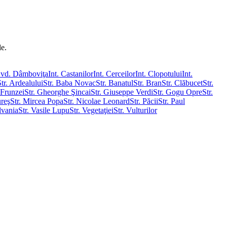
le.
vd. Dâmboviţa
Int. Castanilor
Int. Cerceilor
Int. Clopotului
Int.
Str. Ardealului
Str. Baba Novac
Str. Banatul
Str. Bran
Str. Clăbucet
Str.
 Frunzei
Str. Gheorghe Şincai
Str. Giuseppe Verdi
Str. Gogu Opre
Str.
reş
Str. Mircea Popa
Str. Nicolae Leonard
Str. Păcii
Str. Paul
lvania
Str. Vasile Lupu
Str. Vegetaţiei
Str. Vulturilor