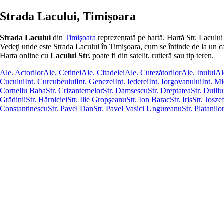
Strada Lacului, Timişoara
Strada Lacului
din
Timişoara
reprezentată pe hartă. Hartă Str. Lacului
Vedeţi unde este Strada Lacului în Timişoara, cum se întinde de la un capăt
Harta online cu
Lacului Str.
poate fi din satelit, rutieră sau tip teren.
Ale. Actorilor
Ale. Cetinei
Ale. Citadelei
Ale. Cutezătorilor
Ale. Inului
Al
Cucului
Int. Curcubeului
Int. Genezei
Int. Iederei
Int. Iorgovanului
Int. Mi
Corneliu Baba
Str. Crizantemelor
Str. Damsescu
Str. Dreptatea
Str. Duili
Grădinii
Str. Hărniciei
Str. Ilie Gropşeanu
Str. Ion Barac
Str. Iris
Str. Josze
Constantinescu
Str. Pavel Dan
Str. Pavel Vasici Ungureanu
Str. Platanilo