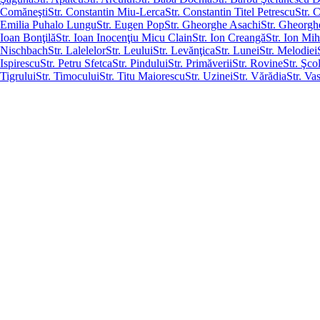
Comăneşti
Str. Constantin Miu-Lerca
Str. Constantin Titel Petrescu
Str. 
Emilia Puhalo Lungu
Str. Eugen Pop
Str. Gheorghe Asachi
Str. Gheorgh
Ioan Bonţilă
Str. Ioan Inocenţiu Micu Clain
Str. Ion Creangă
Str. Ion Mi
Nischbach
Str. Lalelelor
Str. Leului
Str. Levănţica
Str. Lunei
Str. Melodiei
Ispirescu
Str. Petru Sfetca
Str. Pindului
Str. Primăverii
Str. Rovine
Str. Şcol
Tigrului
Str. Timocului
Str. Titu Maiorescu
Str. Uzinei
Str. Vărădia
Str. Va