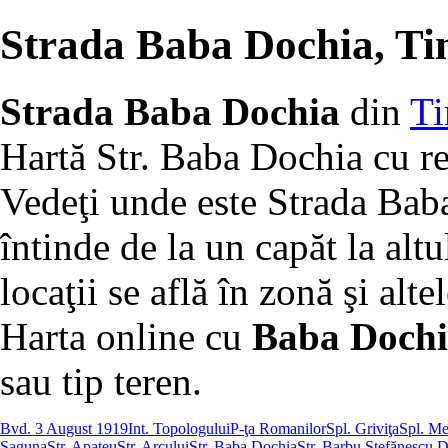
Strada Baba Dochia, Ti
Strada Baba Dochia
din
Ti
Hartă Str. Baba Dochia cu re
Vedeţi unde este Strada Bab
întinde de la un capăt la altu
locaţii se află în zonă şi altel
Harta online cu
Baba Dochia
sau tip teren.
Bvd. 3 August 1919
Int. Topologului
P-ţa Romanilor
Spl. Griviţa
Spl. Me
Şaguna
Str. Apateu
Str. Arcului
Str. Baba Dochia
Str. Barbu Ştefănescu 