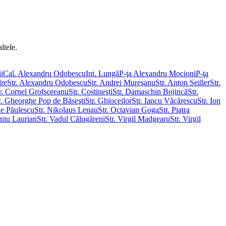
ltele.
i
Cal. Alexandru Odobescu
Int. Lungă
P-ţa Alexandru Mocioni
P-ţa
dre
Str. Alexandru Odobescu
Str. Andrei Mureşanu
Str. Anton Seiller
Str.
r. Cornel Grofsoreanu
Str. Costineşti
Str. Damaschin Bojincă
Str.
r. Gheorghe Pop de Băseşti
Str. Ghioceilor
Str. Iancu Văcărescu
Str. Ion
ae Păulescu
Str. Nikolaus Lenau
Str. Octavian Goga
Str. Piatra
oniu Laurian
Str. Vadul Călugăreni
Str. Virgil Madgearu
Str. Virgil