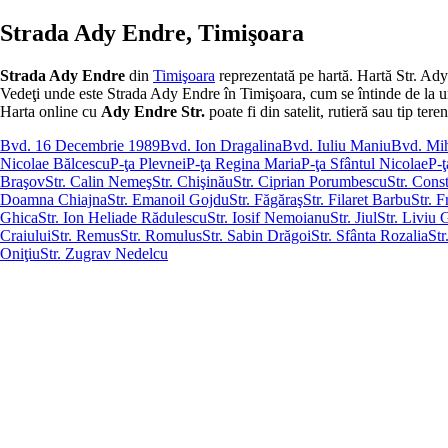
Strada Ady Endre, Timişoara
Strada Ady Endre
din
Timişoara
reprezentată pe hartă. Hartă Str. Ad
Vedeţi unde este Strada Ady Endre în Timişoara, cum se întinde de la un cap
Harta online cu
Ady Endre Str.
poate fi din satelit, rutieră sau tip teren
Bvd. 16 Decembrie 1989
Bvd. Ion Dragalina
Bvd. Iuliu Maniu
Bvd. Mih
Nicolae Bălcescu
P-ţa Plevnei
P-ţa Regina Maria
P-ţa Sfântul Nicolae
P-ţ
Braşov
Str. Calin Nemeş
Str. Chişinău
Str. Ciprian Porumbescu
Str. Cons
Doamna Chiajna
Str. Emanoil Gojdu
Str. Făgăraş
Str. Filaret Barbu
Str. 
Ghica
Str. Ion Heliade Rădulescu
Str. Iosif Nemoianu
Str. Jiul
Str. Liviu 
Craiului
Str. Remus
Str. Romulus
Str. Sabin Drăgoi
Str. Sfânta Rozalia
Str
Oniţiu
Str. Zugrav Nedelcu