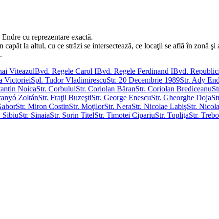
y Endre cu reprezentare exactă.
ăt la altul, cu ce străzi se intersectează, ce locaţii se află în zonă şi a
.
ai Viteazul
Bvd. Regele Carol I
Bvd. Regele Ferdinand I
Bvd. Republici
a Victoriei
Spl. Tudor Vladimirescu
Str. 20 Decembrie 1989
Str. Ady En
tantin Noica
Str. Corbului
Str. Coriolan Băran
Str. Coriolan Brediceanu
St
Franyó Zoltán
Str. Fraţii Buzeşti
Str. George Enescu
Str. Gheorghe Doja
St
Gabor
Str. Miron Costin
Str. Moţilor
Str. Nera
Str. Nicolae Labiş
Str. Nicol
. Sibiu
Str. Sinaia
Str. Sorin Titel
Str. Timotei Cipariu
Str. Topliţa
Str. Treb