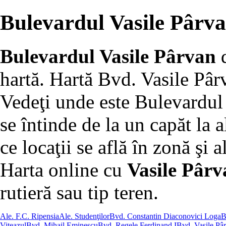
Bulevardul Vasile Pârv
Bulevardul Vasile Pârvan
hartă. Hartă Bvd. Vasile Pâr
Vedeţi unde este Bulevardul
se întinde de la un capăt la a
ce locaţii se află în zonă şi al
Harta online cu
Vasile Pârv
rutieră sau tip teren.
Ale. F.C. Ripensia
Ale. Studenţilor
Bvd. Constantin Diaconovici Loga
B
Viteazul
Bvd. Mihail Eminescu
Bvd. Regele Ferdinand I
Bvd. Vasile Pâ