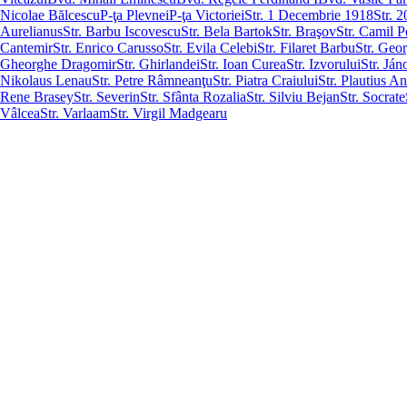
Nicolae Bălcescu
P-ţa Plevnei
P-ţa Victoriei
Str. 1 Decembrie 1918
Str. 
Aurelianus
Str. Barbu Iscovescu
Str. Bela Bartok
Str. Braşov
Str. Camil P
Cantemir
Str. Enrico Carusso
Str. Evila Celebi
Str. Filaret Barbu
Str. Geo
Gheorghe Dragomir
Str. Ghirlandei
Str. Ioan Curea
Str. Izvorului
Str. Ján
Nikolaus Lenau
Str. Petre Râmneanţu
Str. Piatra Craiului
Str. Plautius A
Rene Brasey
Str. Severin
Str. Sfânta Rozalia
Str. Silviu Bejan
Str. Socrate
Vâlcea
Str. Varlaam
Str. Virgil Madgearu