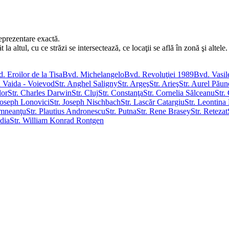
eprezentare exactă.
 altul, cu ce străzi se intersectează, ce locaţii se află în zonă şi altele.
. Eroilor de la Tisa
Bvd. Michelangelo
Bvd. Revoluţiei 1989
Bvd. Vasil
u Vaida - Voievod
Str. Anghel Saligny
Str. Argeş
Str. Arieş
Str. Aurel Pău
lor
Str. Charles Darwin
Str. Cluj
Str. Constanţa
Str. Cornelia Sălceanu
Str.
 Joseph Lonovici
Str. Joseph Nischbach
Str. Lascăr Catargiu
Str. Leontina
âmneanţu
Str. Plautius Andronescu
Str. Putna
Str. Rene Brasey
Str. Retezat
ădia
Str. William Konrad Rontgen