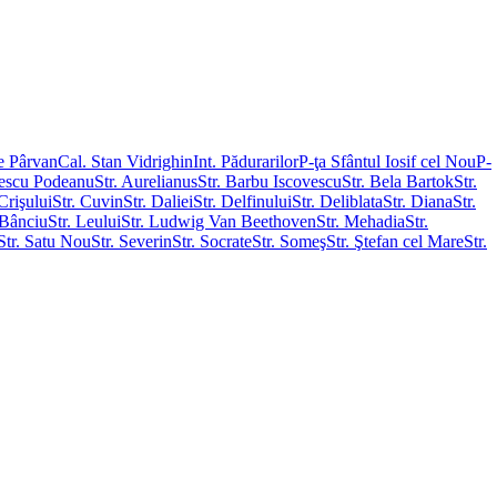
e Pârvan
Cal. Stan Vidrighin
Int. Pădurarilor
P-ţa Sfântul Iosif cel Nou
P-
nescu Podeanu
Str. Aurelianus
Str. Barbu Iscovescu
Str. Bela Bartok
Str.
 Crişului
Str. Cuvin
Str. Daliei
Str. Delfinului
Str. Deliblata
Str. Diana
Str.
 Bânciu
Str. Leului
Str. Ludwig Van Beethoven
Str. Mehadia
Str.
Str. Satu Nou
Str. Severin
Str. Socrate
Str. Someş
Str. Ştefan cel Mare
Str.