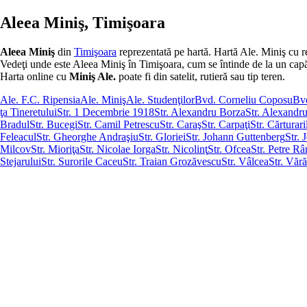
Aleea Miniş, Timişoara
Aleea Miniş
din
Timişoara
reprezentată pe hartă. Hartă Ale. Miniş cu r
Vedeţi unde este Aleea Miniş în Timişoara, cum se întinde de la un capăt la
Harta online cu
Miniş Ale.
poate fi din satelit, rutieră sau tip teren.
Ale. F.C. Ripensia
Ale. Miniş
Ale. Studenţilor
Bvd. Corneliu Coposu
Bvd
ţa Tineretului
Str. 1 Decembrie 1918
Str. Alexandru Borza
Str. Alexandr
Bradul
Str. Bucegi
Str. Camil Petrescu
Str. Caraş
Str. Carpaţi
Str. Cărturari
Feleacul
Str. Gheorghe Andraşiu
Str. Gloriei
Str. Johann Guttenberg
Str.
Milcov
Str. Mioriţa
Str. Nicolae Iorga
Str. Nicolinţ
Str. Ofcea
Str. Petre R
Stejarului
Str. Surorile Caceu
Str. Traian Grozăvescu
Str. Vâlcea
Str. Văr