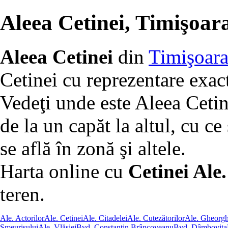
Aleea Cetinei, Timişoar
Aleea Cetinei
din
Timişoar
Cetinei cu reprezentare exac
Vedeţi unde este Aleea Cetin
de la un capăt la altul, cu ce 
se află în zonă şi altele.
Harta online cu
Cetinei Ale.
teren.
Ale. Actorilor
Ale. Cetinei
Ale. Citadelei
Ale. Cutezătorilor
Ale. Gheorg
Smeurişului
Ale. Vlăsiei
Bvd. Constantin Brâncoveanu
Bvd. Dâmboviţa