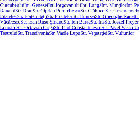
Curcubeului
Int. Genezei
Int. Iorgovanului
Int. Lungă
Int. Munţilor
Int. Pe
Banatul
Str. Bran
Str. Ciprian Porumbescu
Str. Clăbucet
Str. Crizantemelo
Filateliei
Str. Fraternităţii
Str. Fructelor
Str. Frunzei
Str. Gheorghe Ranetti
Văcărescu
Str. Ioan Rusu Şirianu
Str. Ion Barac
Str. Iris
Str. Joszef Preyer
Leonard
Str. Octavian Goga
Str. Paul Constantinescu
Str. Pavel Vasici 
Teatrului
Str. Transilvania
Str. Vasile Lupu
Str. Vegetaţiei
Str. Vulturilor