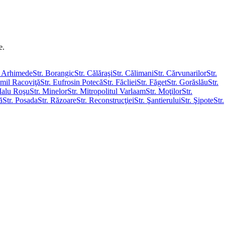
e.
. Arhimede
Str. Borangic
Str. Călăraşi
Str. Călimani
Str. Cărvunarilor
Str.
Emil Racoviţă
Str. Eufrosin Potecă
Str. Făcliei
Str. Făget
Str. Gorăslău
Str.
Malu Roşu
Str. Minelor
Str. Mitropolitul Varlaam
Str. Moţilor
Str.
ă
Str. Posada
Str. Răzoare
Str. Reconstrucţiei
Str. Şantierului
Str. Şipote
Str.