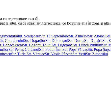
a cu reprezentare exactă.
la altul, cu ce străzi se intersectează, ce locaţii se află în zonă şi altel
Regimentului
Int. Scărişoara
Str. 13 Septembrie
Str. Afinelor
Str. Albinei
Str
Str. Curcubeului
Str. Dogarilor
Str. Domnişori
Str. Dorna
Str. Dunării
Str. 
tr. Lobacevschi
Str. Logofăt Tăutu
Str. Lugojana
Str. Lunca Prutului
Str. 
urilor
Str. Peneş Curcanul
Str. Podul Înalt
Str. Popa Fărcaş
Str. Popa Şapc
mirescu
Str. Turlei
Str. Văratec
Str. Vasile Pârvan
Str. Verii
Str. Zimbrului