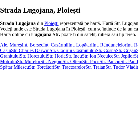
Strada Lugojana, Ploieşti
Strada Lugojana
din
Ploieşti
reprezentată pe hartă. Hartă Str. Lugojan
Vedeţi unde este Strada Lugojana în Ploieşti, cum se întinde de la un capăt 
Harta online cu
Lugojana Str.
poate fi din satelit, rutieră sau tip teren.
Ale. Mureş
Int. Borsec
Int. Cazărmii
Int. Lopătari
Int. Rândunelelor
Int. 
Caşin
Str. Charles Darwin
Str. Codruii Cosminului
Str. Cosna
Str. Crişan
Granitului
Str. Horezului
Str. Horia
Str. Ineu
Str. Ion Neculce
Str. Jepilor
S
Motrului
Str. Murelor
Str. Negoiu
Str. Olteni
Str. Păcii
Str. Panciu
Str. Pand
Spătar Milescu
Str. Torcători
Str. Tractoarelor
Str. Traian
Str. Tudor Vladi