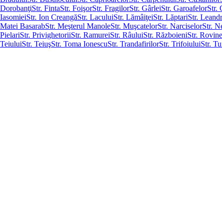
Dorobanţi
Str. Finta
Str. Foişor
Str. Fragilor
Str. Gârlei
Str. Garoafelor
Str.
Iasomiei
Str. Ion Creangă
Str. Lacului
Str. Lămâiţei
Str. Lăptari
Str. Leandr
Matei Basarab
Str. Meşterul Manole
Str. Muşcatelor
Str. Narciselor
Str. N
Pielari
Str. Privighetorii
Str. Ramurei
Str. Râului
Str. Războieni
Str. Rovin
Teiului
Str. Teiuş
Str. Toma Ionescu
Str. Trandafirilor
Str. Trifoiului
Str. Tu