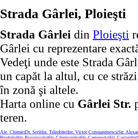
Strada Gârlei, Ploieşti
Strada Gârlei
din
Ploieşti
r
Gârlei cu reprezentare exact
Vedeţi unde este Strada Gârle
un capăt la altul, cu ce străzi
în zonă şi altele.
Harta online cu
Gârlei Str.
p
teren.
Ale. Chimiei
Dr. Serii
Int. Trâmbiţei
Int. Victor Constantinescu
Str. Alex
Bradului
Str. Busuiocului
Str. Căprioarelor
Str. Carpenului
Str. Castanilor