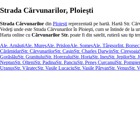
Strada Cărvunarilor, Ploieşti
Strada Cărvunarilor
din
Ploieşti
reprezentată pe hartă. Hartă Str. Căr
Vedeţi unde este Strada Cărvunarilor în Ploieşti, cum se întinde de la un ca
Harta online cu
Cărvunarilor Str.
poate fi din satelit, rutieră sau tip te
Ale. Arnăuţi
Ale. Mureş
Ale. Prislop
Ale. Someş
Ale. Târgşor
Int. Borsec
Cărămidari
Str. Cărvunarilor
Str. Caşin
Str. Charles Darwin
Str. Cireşoaia
Gorăslău
Str. Granitului
Str. Horezului
Str. Horia
Str. Ineu
Str. Jepilor
Str. 
Neptun
Str. Olteni
Str. Padina
Str. Panciu
Str. Peneş Curcanul
Str. Pompier
Uranus
Str. Văratec
Str. Vasile Lucaciu
Str. Vasile Pârvan
Str. Venus
Str. 