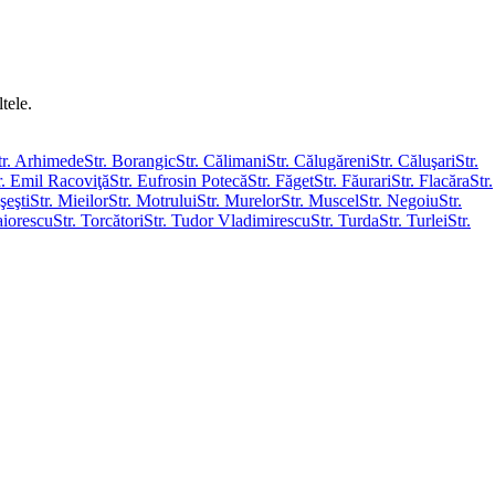
tele.
tr. Arhimede
Str. Borangic
Str. Călimani
Str. Călugăreni
Str. Căluşari
Str.
r. Emil Racoviţă
Str. Eufrosin Potecă
Str. Făget
Str. Făurari
Str. Flacăra
Str.
şeşti
Str. Mieilor
Str. Motrului
Str. Murelor
Str. Muscel
Str. Negoiu
Str.
aiorescu
Str. Torcători
Str. Tudor Vladimirescu
Str. Turda
Str. Turlei
Str.