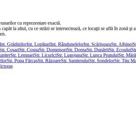
vunarilor cu reprezentare exactă.
păt la altul, cu ce străzi se intersectează, ce locaţii se află în zonă şi al
ren.
Int. Grădinilor
Int. Lopătari
Int. Rândunelelor
Int. Scărişoara
Str. Albinei
S
Str. Coşari
Str. Cosna
Str. Domnişori
Str. Dorna
Str. Dunării
Str. Ecoului
St
Jupiter
Str. Lemnari
Str. Licurici
Str. Lugojana
Str. Lunca Prutului
Str. Mără
ilor
Str. Popa Fărcaş
Str. Răzoare
Str. Şantierului
Str. Sondelor
Str. Titu M
Victoraş