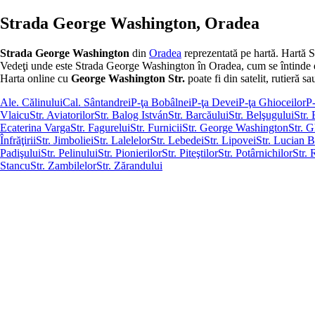
Strada George Washington, Oradea
Strada George Washington
din
Oradea
reprezentată pe hartă. Hartă 
Vedeţi unde este Strada George Washington în Oradea, cum se întinde de la 
Harta online cu
George Washington Str.
poate fi din satelit, rutieră sa
Ale. Călinului
Cal. Sântandrei
P-ţa Bobâlnei
P-ţa Devei
P-ţa Ghioceilor
P-
Vlaicu
Str. Aviatorilor
Str. Balog István
Str. Barcăului
Str. Belşugului
Str.
Ecaterina Varga
Str. Fagurelui
Str. Furnicii
Str. George Washington
Str. 
Înfrăţirii
Str. Jimboliei
Str. Lalelelor
Str. Lebedei
Str. Lipovei
Str. Lucian 
Padişului
Str. Pelinului
Str. Pionierilor
Str. Piteştilor
Str. Potârnichilor
Str.
Stancu
Str. Zambilelor
Str. Zărandului