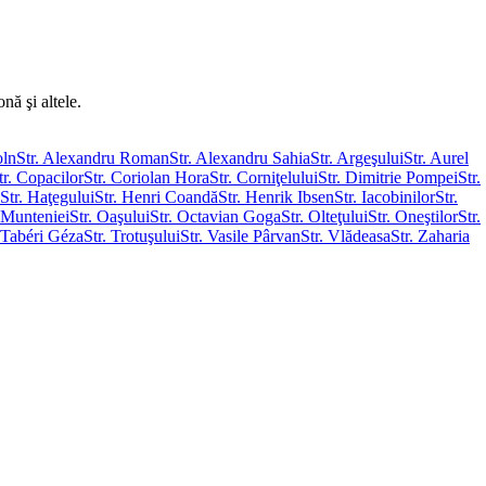
nă şi altele.
oln
Str. Alexandru Roman
Str. Alexandru Sahia
Str. Argeşului
Str. Aurel
tr. Copacilor
Str. Coriolan Hora
Str. Corniţelului
Str. Dimitrie Pompei
Str.
Str. Haţegului
Str. Henri Coandă
Str. Henrik Ibsen
Str. Iacobinilor
Str.
. Munteniei
Str. Oaşului
Str. Octavian Goga
Str. Olteţului
Str. Oneştilor
Str.
. Tabéri Géza
Str. Trotuşului
Str. Vasile Pârvan
Str. Vlădeasa
Str. Zaharia