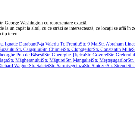
Str. George Washington cu reprezentare exactă.
un capăt la altul, cu ce străzi se intersectează, ce locaţii se află în zo
u tip teren.
ţa Ignatie Darabant
P-ţa Valeriu Tr. Frenţiu
Str. 9 Mai
Str. Abraham Linc
 Buzăului
Str. Caraşului
Str. Chimiei
Str. Clopoţeilor
Str. Constantin Mille
S
Gheorghe Pop de Băseşti
Str. Gheorghe Ţiţeica
Str. Govorei
Str. Greierului
Blaga
Str. Măgheranului
Str. Măgurei
Str. Mangaliei
Str. Meşteşugarilor
Str
 Richard Wagner
Str. Salciei
Str. Sarmisegetuza
Str. Sintezei
Str. Sirenei
Str