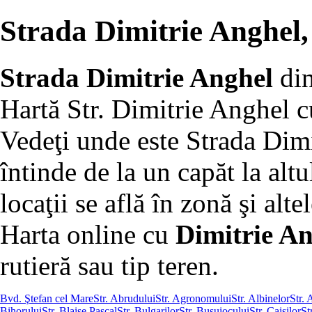
Strada Dimitrie Anghel
Strada Dimitrie Anghel
di
Hartă Str. Dimitrie Anghel c
Vedeţi unde este Strada Dim
întinde de la un capăt la altu
locaţii se află în zonă şi altel
Harta online cu
Dimitrie An
rutieră sau tip teren.
Bvd. Ştefan cel Mare
Str. Abrudului
Str. Agronomului
Str. Albinelor
Str. 
Bihorului
Str. Blaise Pascal
Str. Bulgarilor
Str. Busuiocului
Str. Caişilor
St