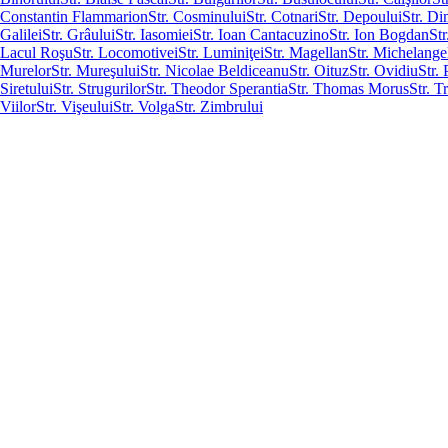
Constantin Flammarion
Str. Cosminului
Str. Cotnari
Str. Depoului
Str. Di
Galilei
Str. Grâului
Str. Iasomiei
Str. Ioan Cantacuzino
Str. Ion Bogdan
Str
Lacul Roşu
Str. Locomotivei
Str. Luminiţei
Str. Magellan
Str. Michelange
Murelor
Str. Mureşului
Str. Nicolae Beldiceanu
Str. Oituz
Str. Ovidiu
Str. 
Siretului
Str. Strugurilor
Str. Theodor Sperantia
Str. Thomas Morus
Str. T
Viilor
Str. Vişeului
Str. Volga
Str. Zimbrului