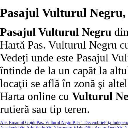
Pasajul Vulturul Negru
Pasajul Vulturul Negru
di
Hartă Pas. Vulturul Negru cu
Vedeţi unde este Pasajul Vu
întinde de la un capăt la altu
locaţii se află în zonă şi altel
Harta online cu
Vulturul Ne
rutieră sau tip teren.
Ale. Emanuil Gojdu
Pas. Vulturul Negru
P-ţa 1 Decembrie
P-ţa Indepen
Academiei
Str. Ady Endre
Str. Alexandru Vlahuţă
Str. Arany János
Str. A