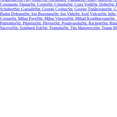
Constantin Tănase
Str. Coziei
Str. Crinului
Str. Cuza Vodă
Str. Deltei
Str.
Schubert
Str. Garoafei
Str. George Coşbuc
Str. George Topârceanu
Str. 
Budai Deleanu
Str. Ion Buzoianu
Str. Ion Vidu
Str. Iosif Vulcan
Str. Iuli
Cosma
Str. Mihai Pavel
Str. Mihai Viteazul
Str. Mihail Kogălniceanu
Str.
Patrioţilor
Str. Pitagora
Str. Plevnei
Str. Postăvarului
Str. Rachetei
Str. Ri
Sucevei
Str. Szigligeti Ede
Str. Teatrului
Str. Titu Maiorescu
Str. Traian 