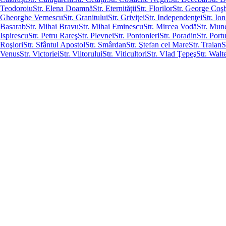
Teodoroiu
Str. Elena Doamnă
Str. Eternităţii
Str. Florilor
Str. George Coş
Gheorghe Vernescu
Str. Granitului
Str. Griviţei
Str. Independenţei
Str. Io
Basarab
Str. Mihai Bravu
Str. Mihai Eminescu
Str. Mircea Vodă
Str. Munc
Ispirescu
Str. Petru Rareş
Str. Plevnei
Str. Pontonieri
Str. Poradin
Str. Portu
Roşiori
Str. Sfântul Apostol
Str. Smârdan
Str. Ştefan cel Mare
Str. Traian
S
Venus
Str. Victoriei
Str. Viitorului
Str. Viticultori
Str. Vlad Ţepeş
Str. Wal