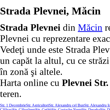
Strada Plevnei, Măcin
Strada Plevnei
din
Măcin
re
Plevnei cu reprezentare exac
Vedeţi unde este Strada Plev
un capăt la altul, cu ce străzi
în zonă şi altele.
Harta online cu
Plevnei Str.
teren.
Str. 1 Decembrie
Str. Agricultori
Str. Alexandru cel Bun
Str. Alexandru 
Călăraşi
Str. Călugăreni
Str. Cetăţii
Str. Costache Negri
Str. Decebal
Str. 