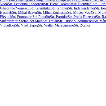
Vodă
Str. Ecaterina Teodoroiu
Str. Elena Doamnă
Str. Eternităţii
Str. Flori
Gheorghe Vernescu
Str. Granitului
Str. Griviţei
Str. Independenţei
Str. Io
Basarab
Str. Mihai Bravu
Str. Mihai Eminescu
Str. Mircea Vodă
Str. Munc
Plevnei
Str. Pontonieri
Str. Poradin
Str. Portului
Str. Preda Buzescu
Str. R
Smârdan
Str. Ştefan cel Mare
Str. Traian
Str. Tudor Vladimirescu
Str. Vân
Viticultori
Str. Vlad Ţepeş
Str. Walter Mărăcineanu
Str. Zorilor