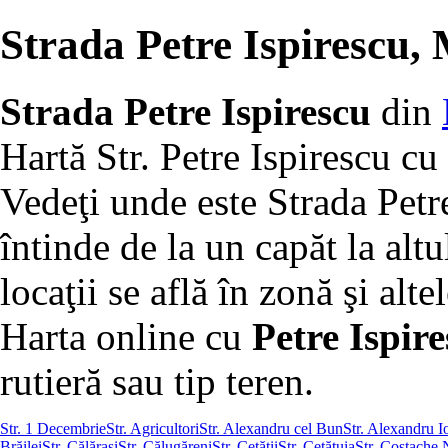
Strada Petre Ispirescu,
Strada Petre Ispirescu
din
Hartă Str. Petre Ispirescu cu
Vedeţi unde este Strada Petr
întinde de la un capăt la altu
locaţii se află în zonă şi altel
Harta online cu
Petre Ispire
rutieră sau tip teren.
Str. 1 Decembrie
Str. Agricultori
Str. Alexandru cel Bun
Str. Alexandru 
Brăilei
Str. Călăraşi
Str. Călugăreni
Str. Cetăţii
Str. Cetăţuia
Str. Costache 