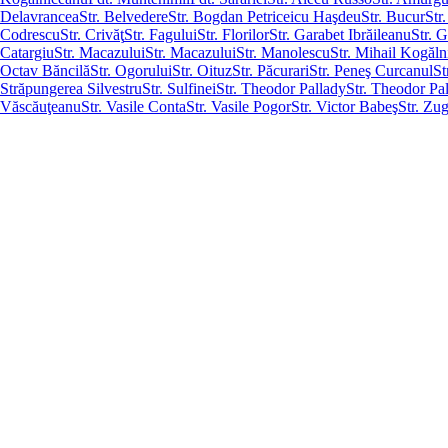
Delavrancea
Str. Belvedere
Str. Bogdan Petriceicu Haşdeu
Str. Bucur
Str
Codrescu
Str. Crivăţ
Str. Fagului
Str. Florilor
Str. Garabet Ibrăileanu
Str. G
Catargiu
Str. Macazului
Str. Macazului
Str. Manolescu
Str. Mihail Kogăl
Octav Băncilă
Str. Ogorului
Str. Oituz
Str. Păcurari
Str. Peneş Curcanul
St
Străpungerea Silvestru
Str. Sulfinei
Str. Theodor Pallady
Str. Theodor Pa
Văscăuţeanu
Str. Vasile Conta
Str. Vasile Pogor
Str. Victor Babeş
Str. Zug