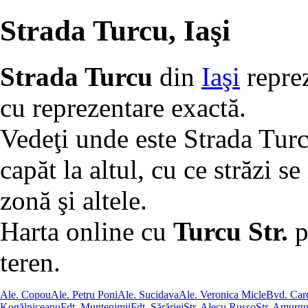
Strada Turcu, Iaşi
Strada Turcu
din
Iaşi
reprez
cu reprezentare exactă.
Vedeţi unde este Strada Turc
capăt la altul, cu ce străzi se
zonă şi altele.
Harta online cu
Turcu Str.
po
teren.
Ale. Copou
Ale. Petru Poni
Ale. Sucidava
Ale. Veronica Micle
Bvd. Caro
Kogălniceanu
Fdt. Muntenimii
Fdt. Sărăriei
Str. Alecu Russo
Str. Amurgu