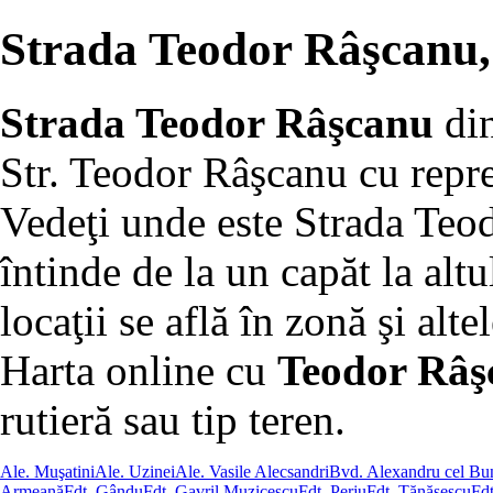
Strada Teodor Râşcanu, 
Strada Teodor Râşcanu
di
Str. Teodor Râşcanu cu repre
Vedeţi unde este Strada Teo
întinde de la un capăt la altu
locaţii se află în zonă şi altel
Harta online cu
Teodor Râş
rutieră sau tip teren.
Ale. Muşatini
Ale. Uzinei
Ale. Vasile Alecsandri
Bvd. Alexandru cel Bu
Armeană
Fdt. Gându
Fdt. Gavril Muzicescu
Fdt. Perju
Fdt. Tănăsescu
Fdt