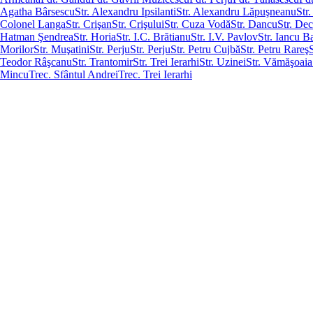
Agatha Bârsescu
Str. Alexandru Ipsilanti
Str. Alexandru Lăpuşneanu
Str
Colonel Langa
Str. Crişan
Str. Crişului
Str. Cuza Vodă
Str. Dancu
Str. De
Hatman Şendrea
Str. Horia
Str. I.C. Brătianu
Str. I.V. Pavlov
Str. Iancu B
Morilor
Str. Muşatini
Str. Perju
Str. Perju
Str. Petru Cujbă
Str. Petru Rareş
Teodor Râşcanu
Str. Trantomir
Str. Trei Ierarhi
Str. Uzinei
Str. Vămăşoaia
Mincu
Trec. Sfântul Andrei
Trec. Trei Ierarhi