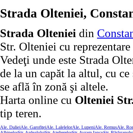
Strada Olteniei, Consta
Strada Olteniei
din
Consta
Str. Olteniei cu reprezentare
Vedeţi unde este Strada Olte
de la un capăt la altul, cu ce 
se află în zonă şi altele.
Harta online cu
Olteniei Str
tip teren.
Ale. Daliei
Ale. Garofiţei
Ale. Lalelelor
Ale. Lupeni
Ale. Remus
Ale. Ro
Albinelor
Str. Ardealului
Str. Atelierelor
Str. Avram Iancu
Str. Bărăganulu