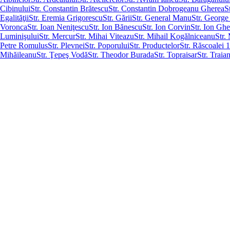
Cibinului
Str. Constantin Brătescu
Str. Constantin Dobrogeanu Gherea
S
Egalităţii
Str. Eremia Grigorescu
Str. Gării
Str. General Manu
Str. George
Voronca
Str. Ioan Neniţescu
Str. Ion Bănescu
Str. Ion Corvin
Str. Ion Gh
Luminişului
Str. Mercur
Str. Mihai Viteazu
Str. Mihail Kogălniceanu
Str.
Petre Romulus
Str. Plevnei
Str. Poporului
Str. Productelor
Str. Răscoalei 
Mihăileanu
Str. Ţepeş Vodă
Str. Theodor Burada
Str. Topraisar
Str. Traia