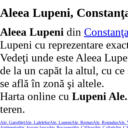
Aleea Lupeni, Constanţ
Aleea Lupeni
din
Constanţ
Lupeni cu reprezentare exact
Vedeţi unde este Aleea Lupe
de la un capăt la altul, cu ce 
se află în zonă şi altele.
Harta online cu
Lupeni Ale.
teren.
Ale. Garofiţei
Ale. Lalelelor
Ale. Lupeni
Ale. Remus
Ale. Romulus
Ale. 
Atelierelor
Str. Avram Iancu
Str. Bucureşti
Str. Călăraşi
Str. Callatis
Str. C