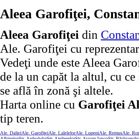
Aleea Garofiţei, Consta
Aleea Garofiţei
din
Constan
Ale. Garofiţei cu reprezentar
Vedeţi unde este Aleea Garof
de la un capăt la altul, cu ce 
se află în zonă şi altele.
Harta online cu
Garofiţei Al
tip teren.
Ale. Daliei
Ale. Garofiţei
Ale. Lalelelor
Ale. Lupeni
Ale. Remus
Ale. Ro
Albinelor
Str. Ardealului
Str. Atelierelor
Str. Avram Iancu
Str. Bărăganulu