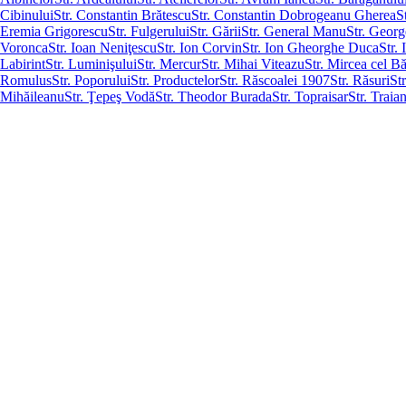
Cibinului
Str. Constantin Brătescu
Str. Constantin Dobrogeanu Gherea
S
Eremia Grigorescu
Str. Fulgerului
Str. Gării
Str. General Manu
Str. Geor
Voronca
Str. Ioan Neniţescu
Str. Ion Corvin
Str. Ion Gheorghe Duca
Str.
Labirint
Str. Luminişului
Str. Mercur
Str. Mihai Viteazu
Str. Mircea cel B
Romulus
Str. Poporului
Str. Productelor
Str. Răscoalei 1907
Str. Răsuri
Str
Mihăileanu
Str. Ţepeş Vodă
Str. Theodor Burada
Str. Topraisar
Str. Traia