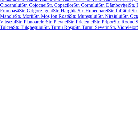
Ciocanului
Str. Cojocnei
Str. Copacilor
Str. Cornului
Str. Dâmboviţei
Str. 
Frumoasă
Str. Grigore Ignat
Str. Harghita
Str. Hunedoarei
Str. Înfrăţirii
Str
Manole
Str. Morii
Str. Moş Ion Roată
Str. Mureşului
Str. Nirajului
Str. Oc
Viteazul
Str. Planoarelor
Str. Plevnei
Str. Prieteniei
Str. Pripor
Str. Rodnei
S
Tulcea
Str. Tulgheşului
Str. Turnu Roşu
Str. Turnu Severin
Str. Viorelelor