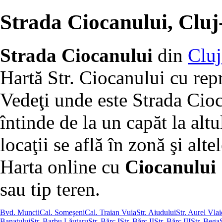
Strada Ciocanului, Clu
Strada Ciocanului
din
Clu
Hartă Str. Ciocanului cu rep
Vedeţi unde este Strada Cio
întinde de la un capăt la altu
locaţii se află în zonă şi altel
Harta online cu
Ciocanului 
sau tip teren.
Bvd. Muncii
Cal. Someşeni
Cal. Traian Vuia
Str. Aiudului
Str. Aurel Vla
Banatului
Str. Barbu Lăutaru
Str. Bărc I
Str. Bărc II
Str. Bărc III
Str. Bega