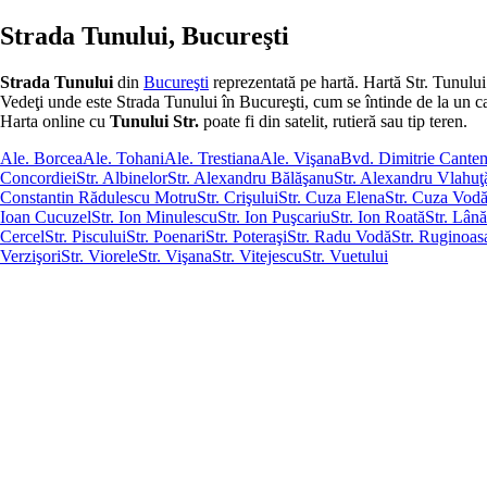
Strada Tunului, Bucureşti
Strada Tunului
din
Bucureşti
reprezentată pe hartă. Hartă Str. Tunului
Vedeţi unde este Strada Tunului în Bucureşti, cum se întinde de la un capăt
Harta online cu
Tunului Str.
poate fi din satelit, rutieră sau tip teren.
Ale. Borcea
Ale. Tohani
Ale. Trestiana
Ale. Vişana
Bvd. Dimitrie Cante
Concordiei
Str. Albinelor
Str. Alexandru Bălăşanu
Str. Alexandru Vlahuţ
Constantin Rădulescu Motru
Str. Crişului
Str. Cuza Elena
Str. Cuza Vod
Ioan Cucuzel
Str. Ion Minulescu
Str. Ion Puşcariu
Str. Ion Roată
Str. Lână
Cercel
Str. Piscului
Str. Poenari
Str. Poteraşi
Str. Radu Vodă
Str. Ruginoas
Verzişori
Str. Viorele
Str. Vişana
Str. Vitejescu
Str. Vuetului