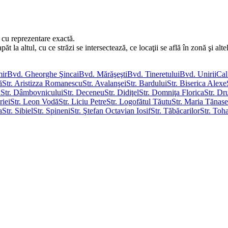
 cu reprezentare exactă.
 la altul, cu ce străzi se intersectează, ce locaţii se află în zonă şi alte
mir
Bvd. Gheorghe Şincai
Bvd. Mărăşeşti
Bvd. Tineretului
Bvd. Unirii
Cal
ă
Str. Aristizza Romanescu
Str. Avalanşei
Str. Bardului
Str. Biserica Alexe
ă
Str. Dâmbovnicului
Str. Deceneu
Str. Didiţel
Str. Domniţa Florica
Str. D
riei
Str. Leon Vodă
Str. Liciu Petre
Str. Logofătul Tăutu
Str. Maria Tănase
a
Str. Sibiel
Str. Spineni
Str. Ştefan Octavian Iosif
Str. Tăbăcarilor
Str. Toh