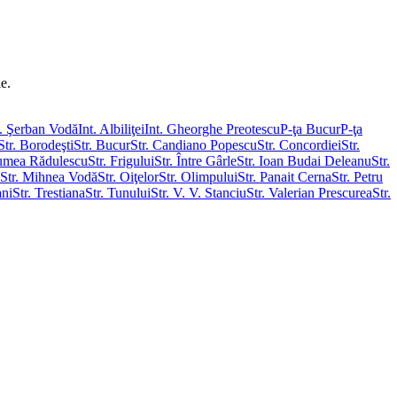
le.
. Şerban Vodă
Int. Albiliţei
Int. Gheorghe Preotescu
P-ţa Bucur
P-ţa
Str. Borodeşti
Str. Bucur
Str. Candiano Popescu
Str. Concordiei
Str.
rumea Rădulescu
Str. Frigului
Str. Între Gârle
Str. Ioan Budai Deleanu
Str.
Str. Mihnea Vodă
Str. Oiţelor
Str. Olimpului
Str. Panait Cerna
Str. Petru
ani
Str. Trestiana
Str. Tunului
Str. V. V. Stanciu
Str. Valerian Prescurea
Str.