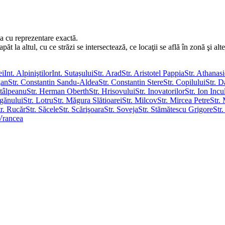
a cu reprezentare exactă.
 la altul, cu ce străzi se intersectează, ce locaţii se află în zonă şi alte
ei
Int. Alpiniştilor
Int. Sutaşului
Str. Arad
Str. Aristotel Pappia
Str. Athanas
gan
Str. Constantin Sandu-Aldea
Str. Constantin Stere
Str. Copilului
Str. 
tâlpeanu
Str. Herman Oberth
Str. Hrisovului
Str. Inovatorilor
Str. Ion Incu
agănului
Str. Lotru
Str. Măgura Slătioarei
Str. Milcov
Str. Mircea Petre
Str.
tr. Rucăr
Str. Săcele
Str. Scărişoara
Str. Soveja
Str. Stămătescu Grigore
Str
 Vrancea