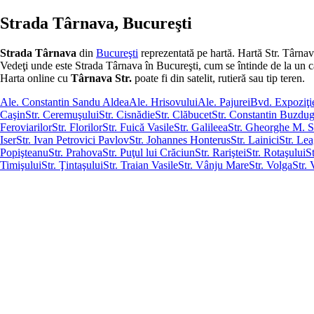
Strada Târnava, Bucureşti
Strada Târnava
din
Bucureşti
reprezentată pe hartă. Hartă Str. Târnav
Vedeţi unde este Strada Târnava în Bucureşti, cum se întinde de la un capăt
Harta online cu
Târnava Str.
poate fi din satelit, rutieră sau tip teren.
Ale. Constantin Sandu Aldea
Ale. Hrisovului
Ale. Pajurei
Bvd. Expoziţi
Caşin
Str. Ceremuşului
Str. Cisnădie
Str. Clăbucet
Str. Constantin Buzdu
Feroviarilor
Str. Florilor
Str. Fuică Vasile
Str. Galileea
Str. Gheorghe M. S
Iser
Str. Ivan Petrovici Pavlov
Str. Johannes Honterus
Str. Lainici
Str. Le
Popişteanu
Str. Prahova
Str. Puţul lui Crăciun
Str. Rariştei
Str. Rotaşului
S
Timişului
Str. Ţintaşului
Str. Traian Vasile
Str. Vânju Mare
Str. Volga
Str.