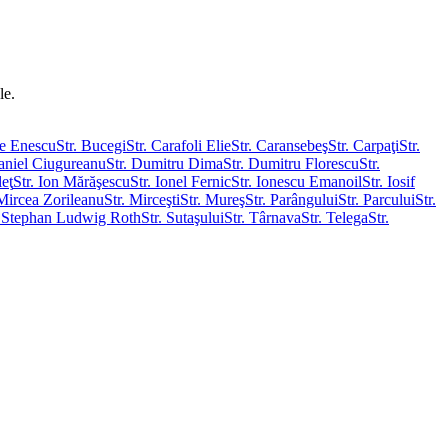
le.
ie Enescu
Str. Bucegi
Str. Carafoli Elie
Str. Caransebeş
Str. Carpaţi
Str.
Daniel Ciugureanu
Str. Dumitru Dima
Str. Dumitru Florescu
Str.
leţ
Str. Ion Mărăşescu
Str. Ionel Fernic
Str. Ionescu Emanoil
Str. Iosif
 Mircea Zorileanu
Str. Mirceşti
Str. Mureş
Str. Parângului
Str. Parcului
Str.
. Stephan Ludwig Roth
Str. Sutaşului
Str. Târnava
Str. Telega
Str.