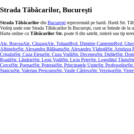
Strada Tăbăcarilor, Bucureşti
Strada Tăbăcarilor
din
Bucureşti
reprezentată pe hartă. Hartă Str. Tăb
Vedeţi unde este Strada Tăbăcarilor în Bucureşti, cum se întinde de la un ca
Harta online cu
Tăbăcarilor Str.
poate fi din satelit, rutieră sau tip tere
Ale. Borcea
Ale. Căuzaşi
Ale. Tohani
Bvd. Dimitrie Cantemir
Bvd. Gheo
Albinelor
Str. Alexandru Bălăşanu
Str. Alexandru Vlahuţă
Str. Aristizz
Crişului
Str. Cuza Elena
Str. Cuza Vodă
Str. Deceneu
Str. Didiţel
Str. Dom
Roată
Str. Lânăriei
Str. Leon Vodă
Str. Liciu Petre
Str. Logofătul Tăutu
St
Cercel
Str. Poenari
Str. Poteraşi
Str. Principatele Unite
Str. Profesorilor
Str
Stanciu
Str. Valerian Prescurea
Str. Vasile Cârlova
Str. Verzişori
Str. Viore