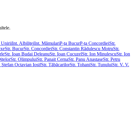
ltele.
 Unirii
Int. Albiliţei
Int. Mămulari
P-ţa Bucur
P-ţa Concordiei
Str.
exe
Str. Bucur
Str. Concordiei
Str. Constantin Rădulescu Motru
Str.
rle
Str. Ioan Budai Deleanu
Str. Ioan Cucuzel
Str. Ion Minulescu
Str. Ion
Oiţelor
Str. Olimpului
Str. Panait Cerna
Str. Panu Anastase
Str. Petru
. Ştefan Octavian Iosif
Str. Tăbăcarilor
Str. Tohani
Str. Tunului
Str. V. V.