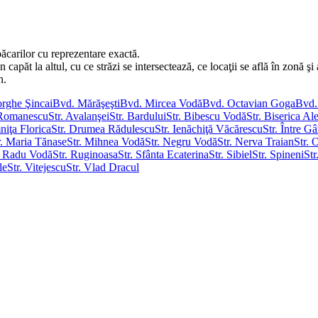
ăcarilor cu reprezentare exactă.
păt la altul, cu ce străzi se intersectează, ce locaţii se află în zonă şi a
n.
rghe Şincai
Bvd. Mărăşeşti
Bvd. Mircea Vodă
Bvd. Octavian Goga
Bvd.
a Romanescu
Str. Avalanşei
Str. Bardului
Str. Bibescu Vodă
Str. Biserica Al
niţa Florica
Str. Drumea Rădulescu
Str. Ienăchiţă Văcărescu
Str. Între Gâ
r. Maria Tănase
Str. Mihnea Vodă
Str. Negru Vodă
Str. Nerva Traian
Str. 
. Radu Vodă
Str. Ruginoasa
Str. Sfânta Ecaterina
Str. Sibiel
Str. Spineni
Str
le
Str. Vitejescu
Str. Vlad Dracul