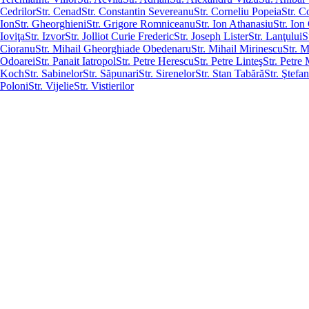
Cedrilor
Str. Cenad
Str. Constantin Severeanu
Str. Corneliu Popeia
Str. C
Ion
Str. Gheorghieni
Str. Grigore Romniceanu
Str. Ion Athanasiu
Str. Ion
Ioviţa
Str. Izvor
Str. Jolliot Curie Frederic
Str. Joseph Lister
Str. Lanţului
S
Cioranu
Str. Mihail Gheorghiade Obedenaru
Str. Mihail Mirinescu
Str. M
Odoarei
Str. Panait Iatropol
Str. Petre Herescu
Str. Petre Linteş
Str. Petre
Koch
Str. Sabinelor
Str. Săpunari
Str. Sirenelor
Str. Stan Tabără
Str. Ştefa
Poloni
Str. Vijelie
Str. Vistierilor