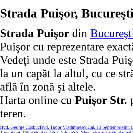
Strada Puişor, Bucureşt
Strada Puişor
din
Bucureşt
Puişor cu reprezentare exact
Vedeţi unde este Strada Puiş
la un capăt la altul, cu ce str
află în zonă şi altele.
Harta online cu
Puişor Str.
p
teren.
Bvd. George Coşbuc
Bvd. Tudor Vladimirescu
Cal. 13 Septembrie
Int. 
Teremia
Int. Viilor
Str. Acvila
Str. Adrian
Str. Alexandru Vitzu
Str. Anibal