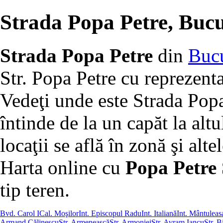
Strada Popa Petre, Bucu
Strada Popa Petre
din
Bucu
Str. Popa Petre cu reprezenta
Vedeţi unde este Strada Popa
întinde de la un capăt la altu
locaţii se află în zonă şi altel
Harta online cu
Popa Petre 
tip teren.
Bvd. Carol I
Cal. Moşilor
Int. Episcopul Radu
Int. Italiană
Int. Mântuleas
Armand Călinescu
Str. Armenească
Str. Armoniei
Str. Avram Iancu
Str. B