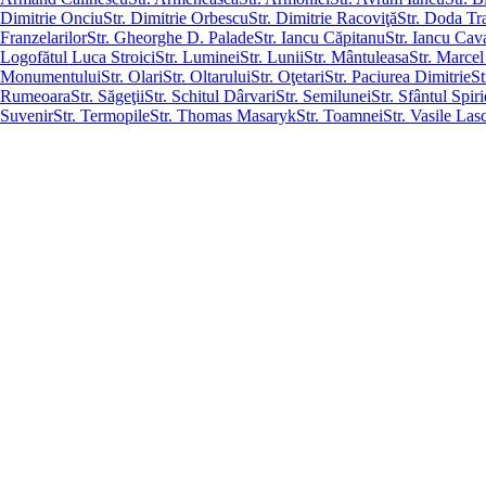
Dimitrie Onciu
Str. Dimitrie Orbescu
Str. Dimitrie Racoviţă
Str. Doda Tr
Franzelarilor
Str. Gheorghe D. Palade
Str. Iancu Căpitanu
Str. Iancu Cav
Logofătul Luca Stroici
Str. Luminei
Str. Lunii
Str. Mântuleasa
Str. Marcel
Monumentului
Str. Olari
Str. Oltarului
Str. Oţetari
Str. Paciurea Dimitrie
St
Rumeoara
Str. Săgeţii
Str. Schitul Dârvari
Str. Semilunei
Str. Sfântul Spir
Suvenir
Str. Termopile
Str. Thomas Masaryk
Str. Toamnei
Str. Vasile Las