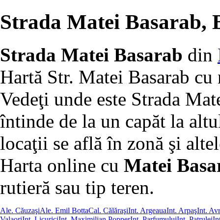
Strada Matei Basarab, 
Strada Matei Basarab
din
Hartă Str. Matei Basarab cu 
Vedeţi unde este Strada Mat
întinde de la un capăt la altu
locaţii se află în zonă şi altel
Harta online cu
Matei Basar
rutieră sau tip teren.
Ale. Căuzaşi
Ale. Emil Botta
Cal. Călăraşi
Int. Argeaua
Int. Arpaş
Int. A
Valaori
Int. Licurici
Int. Maximilian Popper
Int. Parfumului
Int. Patrulei
In