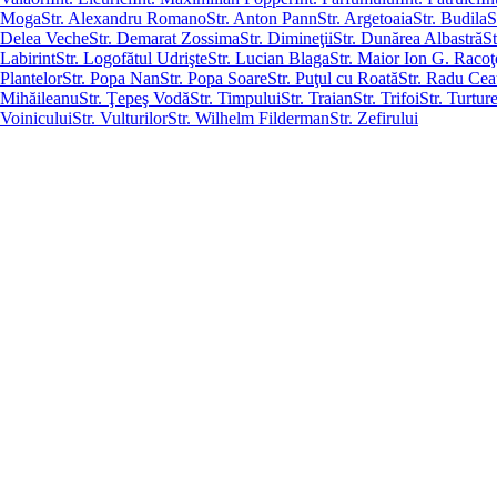
Moga
Str. Alexandru Romano
Str. Anton Pann
Str. Argetoaia
Str. Budila
S
Delea Veche
Str. Demarat Zossima
Str. Dimineţii
Str. Dunărea Albastră
St
Labirint
Str. Logofătul Udrişte
Str. Lucian Blaga
Str. Maior Ion G. Raco
Plantelor
Str. Popa Nan
Str. Popa Soare
Str. Puţul cu Roată
Str. Radu Cea
Mihăileanu
Str. Ţepeş Vodă
Str. Timpului
Str. Traian
Str. Trifoi
Str. Turture
Voinicului
Str. Vulturilor
Str. Wilhelm Filderman
Str. Zefirului