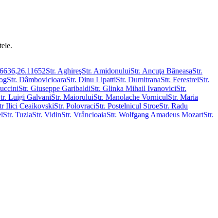
tele.
46636,26.11652
Str. Aghireş
Str. Amidonului
Str. Ancuţa Băneasa
Str.
iog
Str. Dâmbovicioara
Str. Dinu Lipatti
Str. Dumitrana
Str. Ferestrei
Str.
uccini
Str. Giuseppe Garibaldi
Str. Glinka Mihail Ivanovici
Str.
tr. Luigi Galvani
Str. Maiorului
Str. Manolache Vornicul
Str. Maria
tr Ilici Ceaikovski
Str. Polovraci
Str. Postelnicul Stroe
Str. Radu
el
Str. Tuzla
Str. Vidin
Str. Vrâncioaia
Str. Wolfgang Amadeus Mozart
Str.