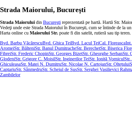
Strada Maiorului, Bucureşti
Strada Maiorului
din
Bucureşti
reprezentată pe hartă. Hartă Str. Maio
Vedeţi unde este Strada Maiorului în Bucureşti, cum se întinde de la un cap
Harta online cu
Maiorului Str.
poate fi din satelit, rutieră sau tip teren.
Bvd. Barbu Văcărescu
Bvd. Ghica Tei
Bvd. Lacul Tei
Cal. Floreasca
Int
Aromei
Str. Bălteni
Str. Banul Dumitrache
Str. Berechet
Str. Biserica Flo
Fibrei
Str. Frederic Chopin
Str. Georges Bizet
Str. Gheorghe Şerban
Str.
Glodeni
Str. Grigore C. Moisil
Str. Inginerilor Tei
Str. Ioniţă Vornicul
Str
Ghiculeasa
Str. Matei N. Dumitru
Str. Nicolae N. Cartojan
Str. Olteţului
S
Captariu
Str. Sânmedru
Str. Scheiul de Sus
Str. Serghei Vasilievici Rah
Zambilelor