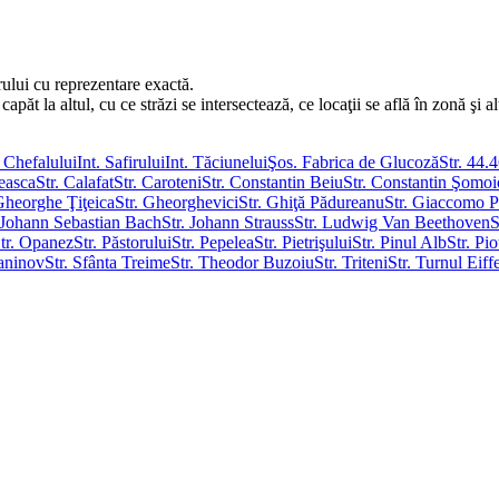
rului cu reprezentare exactă.
ăt la altul, cu ce străzi se intersectează, ce locaţii se află în zonă şi al
. Chefalului
Int. Safirului
Int. Tăciunelui
Şos. Fabrica de Glucoză
Str. 44.
reasca
Str. Calafat
Str. Caroteni
Str. Constantin Beiu
Str. Constantin Şomo
 Gheorghe Ţiţeica
Str. Gheorghevici
Str. Ghiţă Pădureanu
Str. Giaccomo P
. Johann Sebastian Bach
Str. Johann Strauss
Str. Ludwig Van Beethoven
S
tr. Opanez
Str. Păstorului
Str. Pepelea
Str. Pietrişului
Str. Pinul Alb
Str. Pio
maninov
Str. Sfânta Treime
Str. Theodor Buzoiu
Str. Triteni
Str. Turnul Eiff