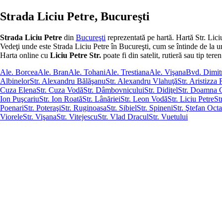
Strada Liciu Petre, Bucureşti
Strada Liciu Petre
din
Bucureşti
reprezentată pe hartă. Hartă Str. Lici
Vedeţi unde este Strada Liciu Petre în Bucureşti, cum se întinde de la un ca
Harta online cu
Liciu Petre Str.
poate fi din satelit, rutieră sau tip teren
Ale. Borcea
Ale. Bran
Ale. Tohani
Ale. Trestiana
Ale. Vişana
Bvd. Dimit
Albinelor
Str. Alexandru Bălăşanu
Str. Alexandru Vlahuţă
Str. Aristizz
Cuza Elena
Str. Cuza Vodă
Str. Dâmbovnicului
Str. Didiţel
Str. Doamna 
Ion Puşcariu
Str. Ion Roată
Str. Lânăriei
Str. Leon Vodă
Str. Liciu Petre
St
Poenari
Str. Poteraşi
Str. Ruginoasa
Str. Sibiel
Str. Spineni
Str. Ştefan Octa
Viorele
Str. Vişana
Str. Vitejescu
Str. Vlad Dracul
Str. Vuetului