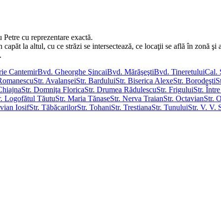
u Petre cu reprezentare exactă.
păt la altul, cu ce străzi se intersectează, ce locaţii se află în zonă şi a
.
rie Cantemir
Bvd. Gheorghe Şincai
Bvd. Mărăşeşti
Bvd. Tineretului
Cal.
a Romanescu
Str. Avalanşei
Str. Bardului
Str. Biserica Alexe
Str. Borodeşti
S
Chiajna
Str. Domniţa Florica
Str. Drumea Rădulescu
Str. Frigului
Str. Într
r. Logofătul Tăutu
Str. Maria Tănase
Str. Nerva Traian
Str. Octavian
Str. O
vian Iosif
Str. Tăbăcarilor
Str. Tohani
Str. Trestiana
Str. Tunului
Str. V. V. 