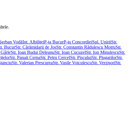
ltele.
 Şerban Vodă
Int. Albiliţei
P-ţa Bucur
P-ţa Concordiei
Spl. Unirii
Str.
tr. Bucur
Str. Cărămidarii de Jos
Str. Constantin Rădulescu Motru
Str.
e Gârle
Str. Ioan Budai Deleanu
Str. Ioan Cucuzel
Str. Ion Minulescu
Str.
iţelor
Str. Panait Cerna
Str. Petru Cercel
Str. Piscului
Str. Plugarilor
Str.
Stanciu
Str. Valerian Prescurea
Str. Vasile Voiculescu
Str. Verzişori
Str.