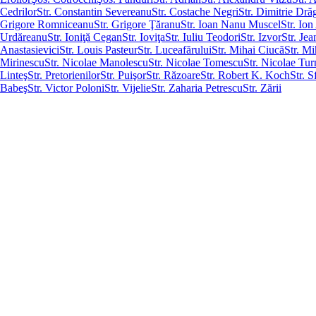
Cedrilor
Str. Constantin Severeanu
Str. Costache Negri
Str. Dimitrie Dră
Grigore Romniceanu
Str. Grigore Ţăranu
Str. Ioan Nanu Muscel
Str. Io
Urdăreanu
Str. Ioniţă Cegan
Str. Ioviţa
Str. Iuliu Teodori
Str. Izvor
Str. Je
Anastasievici
Str. Louis Pasteur
Str. Luceafărului
Str. Mihai Ciucă
Str. Mi
Mirinescu
Str. Nicolae Manolescu
Str. Nicolae Tomescu
Str. Nicolae Tu
Linteş
Str. Pretorienilor
Str. Puişor
Str. Răzoare
Str. Robert K. Koch
Str. S
Babeş
Str. Victor Poloni
Str. Vijelie
Str. Zaharia Petrescu
Str. Zării