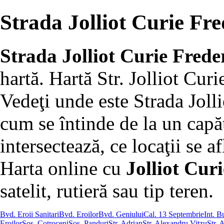
Strada Jolliot Curie Fre
Strada Jolliot Curie Frede
hartă. Hartă Str. Jolliot Cur
Vedeţi unde este Strada Jolli
cum se întinde de la un capăt 
intersectează, ce locaţii se af
Harta online cu
Jolliot Curi
satelit, rutieră sau tip teren.
Bvd. Eroii Sanitari
Bvd. Eroilor
Bvd. Geniului
Cal. 13 Septembrie
Int. B
Eroilor
Şos. Cotroceni
Şos. Panduri
Str. Adrian
Str. Alexandru Vitzu
Str. 