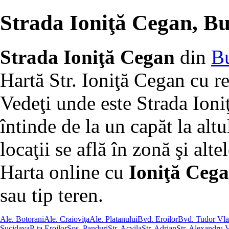
Strada Ioniţă Cegan, Bu
Strada Ioniţă Cegan
din
Bu
Hartă Str. Ioniţă Cegan cu r
Vedeţi unde este Strada Ioni
întinde de la un capăt la altu
locaţii se află în zonă şi altel
Harta online cu
Ioniţă Cega
sau tip teren.
Ale. Botorani
Ale. Craioviţa
Ale. Platanului
Bvd. Eroilor
Bvd. Tudor Vla
Sucidava
P-ţa Eroilor
Şos. Panduri
Str. Acvila
Str. Adrian
Str. Alexandru 