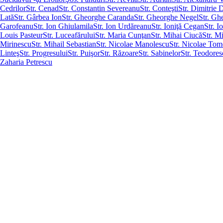
Cedrilor
Str. Cenad
Str. Constantin Severeanu
Str. Conteşti
Str. Dimitrie 
Lată
Str. Gârbea Ion
Str. Gheorghe Caranda
Str. Gheorghe Negel
Str. Gh
Garofeanu
Str. Ion Ghiulamila
Str. Ion Urdăreanu
Str. Ioniţă Cegan
Str. I
Louis Pasteur
Str. Luceafărului
Str. Maria Cunţan
Str. Mihai Ciucă
Str. M
Mirinescu
Str. Mihail Sebastian
Str. Nicolae Manolescu
Str. Nicolae Tom
Linteş
Str. Progresului
Str. Puişor
Str. Răzoare
Str. Sabinelor
Str. Teodores
Zaharia Petrescu