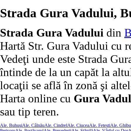
Strada Gura Vadului, B
Strada Gura Vadului
din
B
Hartă Str. Gura Vadului cu r
Vedeţi unde este Strada Gur
întinde de la un capăt la altu
locaţii se află în zonă şi altel
Harta online cu
Gura Vadulu
sau tip teren.
Ale. Buhuşi
Ale. Câlnău
Ale. Cindrel
Ale. Ciucea
Ale. Feteşti
Ale. Ghibu
Perişoru
Ale. Postăvarul
Ale. Prevederii
Ale. Stănilă
Ale. Vârful cu Dor
A