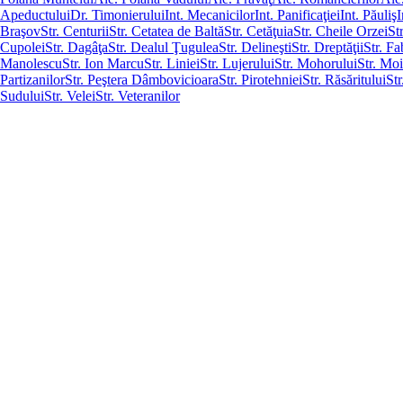
Apeductului
Dr. Timonierului
Int. Mecanicilor
Int. Panificaţiei
Int. Păuliş
I
Braşov
Str. Centurii
Str. Cetatea de Baltă
Str. Cetăţuia
Str. Cheile Orzei
St
Cupolei
Str. Dagâţa
Str. Dealul Ţugulea
Str. Delineşti
Str. Dreptăţii
Str. Fa
Manolescu
Str. Ion Marcu
Str. Liniei
Str. Lujerului
Str. Mohorului
Str. Moi
Partizanilor
Str. Peştera Dâmbovicioara
Str. Pirotehniei
Str. Răsăritului
Str
Sudului
Str. Velei
Str. Veteranilor