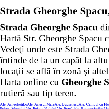
Strada Gheorghe Spacu,
Strada Gheorghe Spacu
d
Hartă Str. Gheorghe Spacu c
Vedeţi unde este Strada Ghe
întinde de la un capăt la altu
locaţii se află în zonă şi altel
Harta online cu
Gheorghe S
rutieră sau tip teren.
Ale. Arheologilor
Ale. Arieşul Mare
Ale. Bucşeneşti
Ale. Câmpul cu Flo
Poiana Muntelui
Ale. Poiana Vadului
Ale. Pravăţ
Ale. Romancierilor
Ale