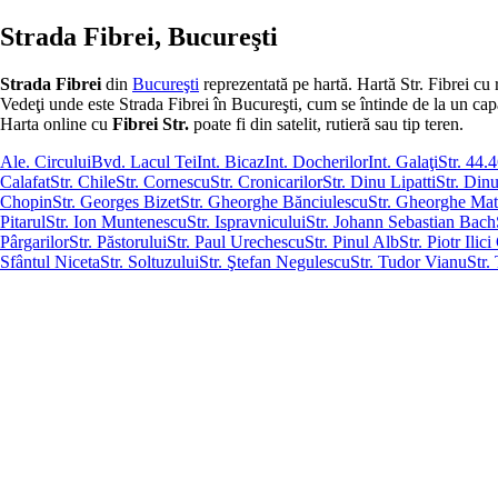
Strada Fibrei, Bucureşti
Strada Fibrei
din
Bucureşti
reprezentată pe hartă. Hartă Str. Fibrei cu 
Vedeţi unde este Strada Fibrei în Bucureşti, cum se întinde de la un capăt l
Harta online cu
Fibrei Str.
poate fi din satelit, rutieră sau tip teren.
Ale. Circului
Bvd. Lacul Tei
Int. Bicaz
Int. Docherilor
Int. Galaţi
Str. 44.
Calafat
Str. Chile
Str. Cornescu
Str. Cronicarilor
Str. Dinu Lipatti
Str. Dinu
Chopin
Str. Georges Bizet
Str. Gheorghe Bănciulescu
Str. Gheorghe Ma
Pitarul
Str. Ion Muntenescu
Str. Ispravnicului
Str. Johann Sebastian Bach
Pârgarilor
Str. Păstorului
Str. Paul Urechescu
Str. Pinul Alb
Str. Piotr Ilic
Sfântul Niceta
Str. Soltuzului
Str. Ştefan Negulescu
Str. Tudor Vianu
Str.