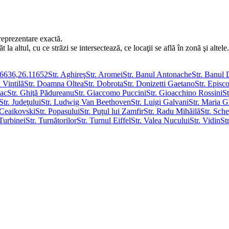
reprezentare exactă.
a altul, cu ce străzi se intersectează, ce locaţii se află în zonă şi altele.
46636,26.11652
Str. Aghireş
Str. Aromei
Str. Banul Antonache
Str. Banul
 Vintilă
Str. Doamna Oltea
Str. Dobrota
Str. Donizetti Gaetano
Str. Episc
tac
Str. Ghiţă Pădureanu
Str. Giaccomo Puccini
Str. Gioacchino Rossini
St
Str. Judeţului
Str. Ludwig Van Beethoven
Str. Luigi Galvani
Str. Maria G
i Ceaikovski
Str. Popasului
Str. Puţul lui Zamfir
Str. Radu Mihăilă
Str. Sche
 Turbinei
Str. Turnătorilor
Str. Turnul Eiffel
Str. Valea Nucului
Str. Vidin
St