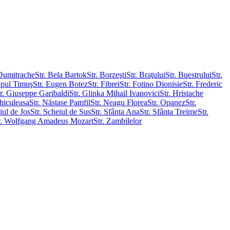
 Dumitrache
Str. Bela Bartok
Str. Borzeşti
Str. Braţului
Str. Buestrului
Str.
opul Timuş
Str. Eugen Botez
Str. Fibrei
Str. Fotino Dionisie
Str. Frederic
r. Giuseppe Garibaldi
Str. Glinka Mihail Ivanovici
Str. Hristache
hiculeasa
Str. Năstase Pamfil
Str. Neagu Florea
Str. Opanez
Str.
iul de Jos
Str. Scheiul de Sus
Str. Sfânta Ana
Str. Sfânta Treime
Str.
r. Wolfgang Amadeus Mozart
Str. Zambilelor