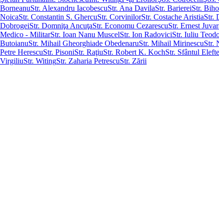
Borneanu
Str. Alexandru Iacobescu
Str. Ana Davila
Str. Barierei
Str. Biho
Noica
Str. Constantin S. Ghercu
Str. Corvinilor
Str. Costache Aristia
Str.
Dobrogei
Str. Domniţa Ancuţa
Str. Economu Cezarescu
Str. Ernest Juvar
Medico - Militar
Str. Ioan Nanu Muscel
Str. Ion Radovici
Str. Iuliu Teodo
Butoianu
Str. Mihail Gheorghiade Obedenaru
Str. Mihail Mirinescu
Str.
Petre Herescu
Str. Pisoni
Str. Raţiu
Str. Robert K. Koch
Str. Sfântul Elefte
Virgiliu
Str. Witing
Str. Zaharia Petrescu
Str. Zării