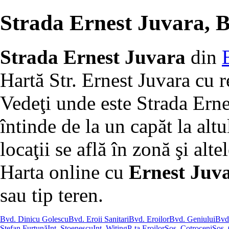
Strada Ernest Juvara, B
Strada Ernest Juvara
din
Hartă Str. Ernest Juvara cu r
Vedeţi unde este Strada Erne
întinde de la un capăt la altu
locaţii se află în zonă şi altel
Harta online cu
Ernest Juva
sau tip teren.
Bvd. Dinicu Golescu
Bvd. Eroii Sanitari
Bvd. Eroilor
Bvd. Geniului
Bvd.
Ştefan Furtună
Int. Stoenescu
Int. Witing
P-ţa Eroilor
Şos. Cotroceni
Şos. 