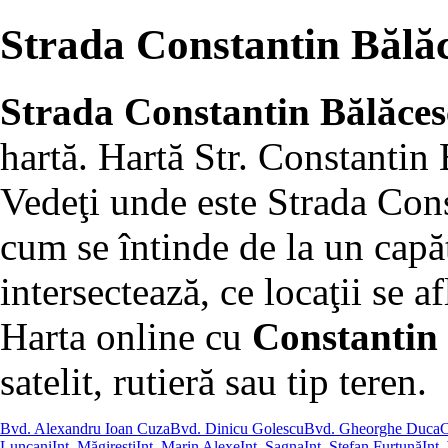
Strada Constantin Bălăc
Strada Constantin Bălăce
hartă. Hartă Str. Constantin
Vedeţi unde este Strada Cons
cum se întinde de la un capăt 
intersectează, ce locaţii se af
Harta online cu
Constantin 
satelit, rutieră sau tip teren.
Bvd. Alexandru Ioan Cuza
Bvd. Dinicu Golescu
Bvd. Gheorghe Duca
C
Luncani
Int. Măgireşti
Int. Marin Alexe
Int. Sagna
Int. Ştefan Furtună
Int.