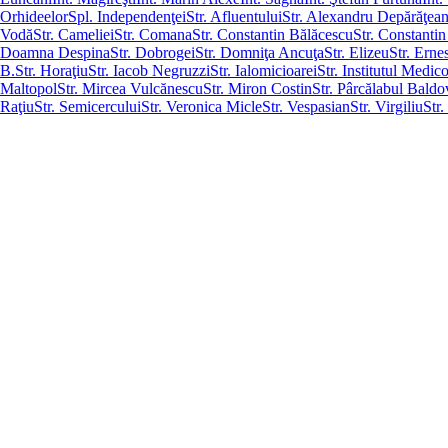
Orhideelor
Spl. Independenţei
Str. Afluentului
Str. Alexandru Depărăţea
Vodă
Str. Cameliei
Str. Comana
Str. Constantin Bălăcescu
Str. Constanti
Doamna Despina
Str. Dobrogei
Str. Domniţa Ancuţa
Str. Elizeu
Str. Erne
B.
Str. Horaţiu
Str. Iacob Negruzzi
Str. Ialomicioarei
Str. Institutul Medico
Maltopol
Str. Mircea Vulcănescu
Str. Miron Costin
Str. Pârcălabul Baldo
Raţiu
Str. Semicercului
Str. Veronica Micle
Str. Vespasian
Str. Virgiliu
Str.