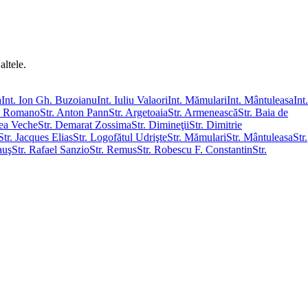
altele.
a
Int. Ion Gh. Buzoianu
Int. Iuliu Valaori
Int. Mămulari
Int. Mântuleasa
Int.
ru Romano
Str. Anton Pann
Str. Argetoaia
Str. Armenească
Str. Baia de
ea Veche
Str. Demarat Zossima
Str. Dimineţii
Str. Dimitrie
Str. Jacques Elias
Str. Logofătul Udrişte
Str. Mămulari
Str. Mântuleasa
Str.
auş
Str. Rafael Sanzio
Str. Remus
Str. Robescu F. Constantin
Str.