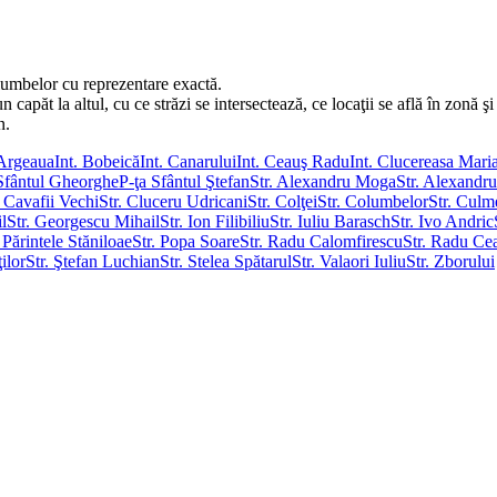
lumbelor cu reprezentare exactă.
păt la altul, cu ce străzi se intersectează, ce locaţii se află în zonă şi 
n.
 Argeaua
Int. Bobeică
Int. Canarului
Int. Ceauş Radu
Int. Clucereasa Mari
Sfântul Gheorghe
P-ţa Sfântul Ştefan
Str. Alexandru Moga
Str. Alexand
. Cavafii Vechi
Str. Cluceru Udricani
Str. Colţei
Str. Columbelor
Str. Culm
l
Str. Georgescu Mihail
Str. Ion Filibiliu
Str. Iuliu Barasch
Str. Ivo Andric
. Părintele Stăniloae
Str. Popa Soare
Str. Radu Calomfirescu
Str. Radu Ce
ţilor
Str. Ştefan Luchian
Str. Stelea Spătarul
Str. Valaori Iuliu
Str. Zborului