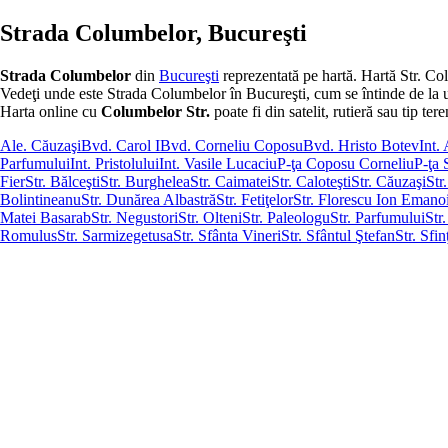
Strada Columbelor, Bucureşti
Strada Columbelor
din
Bucureşti
reprezentată pe hartă. Hartă Str. Co
Vedeţi unde este Strada Columbelor în Bucureşti, cum se întinde de la un ca
Harta online cu
Columbelor Str.
poate fi din satelit, rutieră sau tip tere
Ale. Căuzaşi
Bvd. Carol I
Bvd. Corneliu Coposu
Bvd. Hristo Botev
Int.
Parfumului
Int. Pristolului
Int. Vasile Lucaciu
P-ţa Coposu Corneliu
P-ţa 
Fier
Str. Bălceşti
Str. Burghelea
Str. Caimatei
Str. Caloteşti
Str. Căuzaşi
Str
Bolintineanu
Str. Dunărea Albastră
Str. Fetiţelor
Str. Florescu Ion Emanoi
Matei Basarab
Str. Negustori
Str. Olteni
Str. Paleologu
Str. Parfumului
Str
Romulus
Str. Sarmizegetusa
Str. Sfânta Vineri
Str. Sfântul Ştefan
Str. Sfin