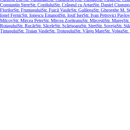
Constantin Stere
Str. Copilului
Str. Crângul cu Arţari
Str. Daniel Ciugur
Florilor
Str. Fruntaşului
Str. Fuică Vasile
Str. Galileea
Str. Gheorghe M. S
Ionel Fernic
Str. Ionescu Emanoil
Str. Iosif Iser
Str. Ivan Petrovici Pavlov
Milcov
Str. Mircea Petre
Str. Mircea Zorileanu
Str. Mirceşti
Str. Mureş
Str
Rotaşului
Str. Rucăr
Str. Săcele
Str. Scărişoara
Str. Siret
Str. Soveja
Str. St
Ţintaşului
Str. Traian Vasile
Str. Trotuşului
Str. Vânju Mare
Str. Volga
Str.