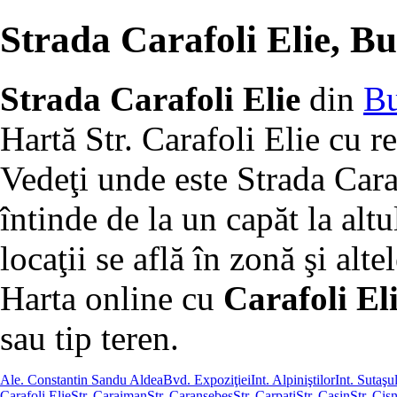
Strada Carafoli Elie, Bu
Strada Carafoli Elie
din
Bu
Hartă Str. Carafoli Elie cu r
Vedeţi unde este Strada Cara
întinde de la un capăt la altu
locaţii se află în zonă şi altel
Harta online cu
Carafoli Eli
sau tip teren.
Ale. Constantin Sandu Aldea
Bvd. Expoziţiei
Int. Alpiniştilor
Int. Sutaşu
Carafoli Elie
Str. Caraiman
Str. Caransebeş
Str. Carpaţi
Str. Caşin
Str. Cis