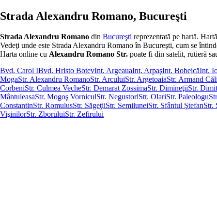
Strada Alexandru Romano, Bucureşti
Strada Alexandru Romano
din
Bucureşti
reprezentată pe hartă. Hart
Vedeţi unde este Strada Alexandru Romano în Bucureşti, cum se întinde de l
Harta online cu
Alexandru Romano Str.
poate fi din satelit, rutieră sa
Bvd. Carol I
Bvd. Hristo Botev
Int. Argeaua
Int. Arpaş
Int. Bobeică
Int. 
Moga
Str. Alexandru Romano
Str. Arcului
Str. Argetoaia
Str. Armand Căl
Corbeni
Str. Culmea Veche
Str. Demarat Zossima
Str. Dimineţii
Str. Dimi
Mântuleasa
Str. Mogoş Vornicul
Str. Negustori
Str. Olari
Str. Paleologu
St
Constantin
Str. Romulus
Str. Săgeţii
Str. Semilunei
Str. Sfântul Ştefan
Str. 
Vişinilor
Str. Zborului
Str. Zefirului