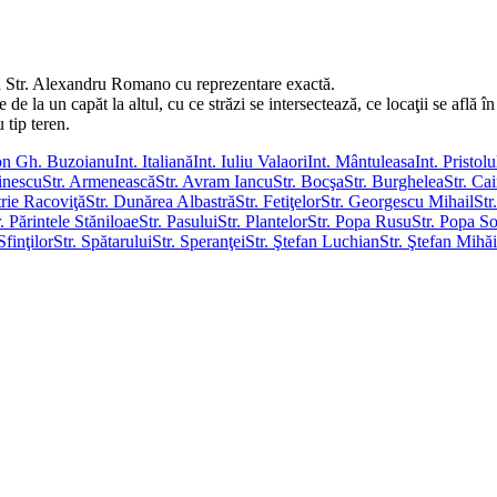
ă Str. Alexandru Romano cu reprezentare exactă.
a un capăt la altul, cu ce străzi se intersectează, ce locaţii se află în 
u tip teren.
Ion Gh. Buzoianu
Int. Italiană
Int. Iuliu Valaori
Int. Mântuleasa
Int. Pristolu
inescu
Str. Armenească
Str. Avram Iancu
Str. Bocşa
Str. Burghelea
Str. Ca
trie Racoviţă
Str. Dunărea Albastră
Str. Fetiţelor
Str. Georgescu Mihail
Str
r. Părintele Stăniloae
Str. Pasului
Str. Plantelor
Str. Popa Rusu
Str. Popa S
Sfinţilor
Str. Spătarului
Str. Speranţei
Str. Ştefan Luchian
Str. Ştefan Mihă