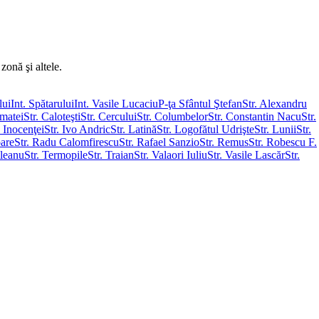
zonă şi altele.
lui
Int. Spătarului
Int. Vasile Lucaciu
P-ţa Sfântul Ştefan
Str. Alexandru
imatei
Str. Caloteşti
Str. Cercului
Str. Columbelor
Str. Constantin Nacu
Str.
. Inocenţei
Str. Ivo Andric
Str. Latină
Str. Logofătul Udrişte
Str. Lunii
Str.
oare
Str. Radu Calomfirescu
Str. Rafael Sanzio
Str. Remus
Str. Robescu F.
ileanu
Str. Termopile
Str. Traian
Str. Valaori Iuliu
Str. Vasile Lascăr
Str.