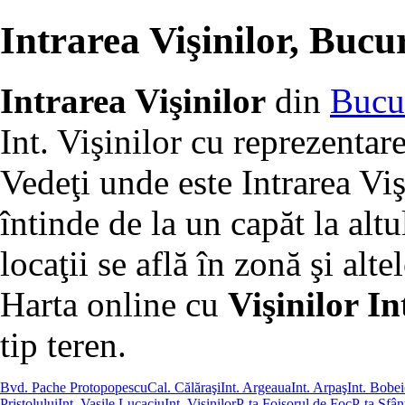
Intrarea Vişinilor, Bucur
Intrarea Vişinilor
din
Bucu
Int. Vişinilor cu reprezentar
Vedeţi unde este Intrarea Viş
întinde de la un capăt la altu
locaţii se află în zonă şi altel
Harta online cu
Vişinilor In
tip teren.
Bvd. Pache Protopopescu
Cal. Călăraşi
Int. Argeaua
Int. Arpaş
Int. Bobe
Pristolului
Int. Vasile Lucaciu
Int. Vişinilor
P-ţa Foişorul de Foc
P-ţa Sfân