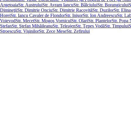
Argetoaia
Str. Austrului
Str. Avram Iancu
Str. Bâlciului
Str. Borangicului
S
Dimineţii
Str. Dimitrie Onciu
Str. Dimitrie Racoviţă
Str. Duzilor
Str. Elin
Horei
Str. Iancu Cavaler de Flondor
Str. Inişor
Str. Ion Andreescu
Str. Lab
Voievod
Str. Mecet
Str. Mogoş Vornicul
Str. Olari
Str. Plantelor
Str. Popa
Ştefan
Str. Ştefan Mihăileanu
Str. Teleajen
Str. Ţepeş Vodă
Str. Timpului
S
Stroescu
Str. Vişinilor
Str. Zece Mese
Str. Zefirului