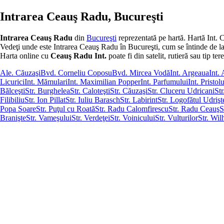
Intrarea Ceauş Radu, Bucureşti
Intrarea Ceauş Radu
din
Bucureşti
reprezentată pe hartă. Hartă Int.
Vedeţi unde este Intrarea Ceauş Radu în Bucureşti, cum se întinde de la un 
Harta online cu
Ceauş Radu Int.
poate fi din satelit, rutieră sau tip ter
Ale. Căuzaşi
Bvd. Corneliu Coposu
Bvd. Mircea Vodă
Int. Argeaua
Int.
Licurici
Int. Mămulari
Int. Maximilian Popper
Int. Parfumului
Int. Pristol
Bălceşti
Str. Burghelea
Str. Caloteşti
Str. Căuzaşi
Str. Cluceru Udricani
St
Filibiliu
Str. Ion Pillat
Str. Iuliu Barasch
Str. Labirint
Str. Logofătul Udrişt
Popa Soare
Str. Puţul cu Roată
Str. Radu Calomfirescu
Str. Radu Ceauş
S
Branişte
Str. Vameşului
Str. Verdeţei
Str. Voinicului
Str. Vulturilor
Str. Wi