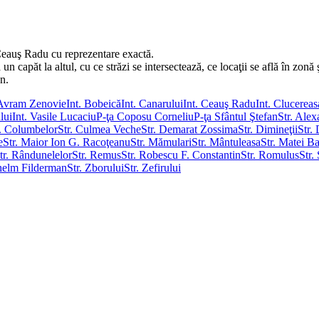
 Ceauş Radu cu reprezentare exactă.
capăt la altul, cu ce străzi se intersectează, ce locaţii se află în zonă ş
en.
 Avram Zenovie
Int. Bobeică
Int. Canarului
Int. Ceauş Radu
Int. Clucerea
ului
Int. Vasile Lucaciu
P-ţa Coposu Corneliu
P-ţa Sfântul Ştefan
Str. Ale
r. Columbelor
Str. Culmea Veche
Str. Demarat Zossima
Str. Dimineţii
Str.
e
Str. Maior Ion G. Racoţeanu
Str. Mămulari
Str. Mântuleasa
Str. Matei B
tr. Rândunelelor
Str. Remus
Str. Robescu F. Constantin
Str. Romulus
Str.
lhelm Filderman
Str. Zborului
Str. Zefirului