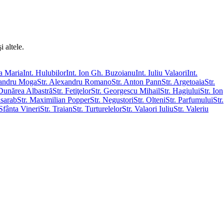
i altele.
sa Maria
Int. Hulubilor
Int. Ion Gh. Buzoianu
Int. Iuliu Valaori
Int.
xandru Moga
Str. Alexandru Romano
Str. Anton Pann
Str. Argetoaia
Str.
 Dunărea Albastră
Str. Fetiţelor
Str. Georgescu Mihail
Str. Hagiului
Str. Ion
asarab
Str. Maximilian Popper
Str. Negustori
Str. Olteni
Str. Parfumului
Str.
 Sfânta Vineri
Str. Traian
Str. Turturelelor
Str. Valaori Iuliu
Str. Valeriu