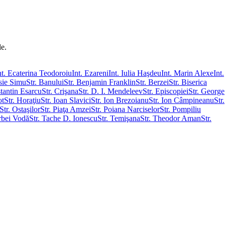
le.
nt. Ecaterina Teodoroiu
Int. Ezareni
Int. Iulia Haşdeu
Int. Marin Alexe
Int.
asie Simu
Str. Banului
Str. Benjamin Franklin
Str. Berzei
Str. Biserica
stantin Esarcu
Str. Crişana
Str. D. I. Mendeleev
Str. Episcopiei
Str. George
ot
Str. Horaţiu
Str. Ioan Slavici
Str. Ion Brezoianu
Str. Ion Câmpineanu
Str.
Str. Ostaşilor
Str. Piaţa Amzei
Str. Poiana Narciselor
Str. Pompiliu
irbei Vodă
Str. Tache D. Ionescu
Str. Temişana
Str. Theodor Aman
Str.