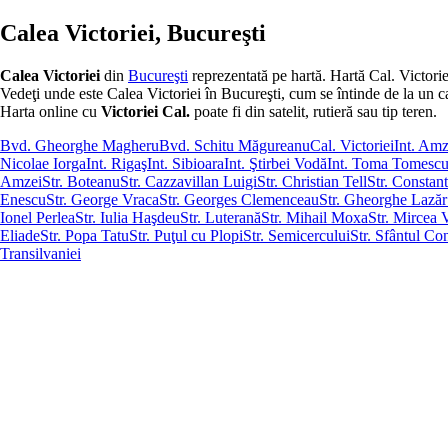
Calea Victoriei, Bucureşti
Calea Victoriei
din
Bucureşti
reprezentată pe hartă. Hartă Cal. Victorie
Vedeţi unde este Calea Victoriei în Bucureşti, cum se întinde de la un capăt
Harta online cu
Victoriei Cal.
poate fi din satelit, rutieră sau tip teren.
Bvd. Gheorghe Magheru
Bvd. Schitu Măgureanu
Cal. Victoriei
Int. Amz
Nicolae Iorga
Int. Rigaş
Int. Sibioara
Int. Ştirbei Vodă
Int. Toma Tomesc
Amzei
Str. Boteanu
Str. Cazzavillan Luigi
Str. Christian Tell
Str. Constan
Enescu
Str. George Vraca
Str. Georges Clemenceau
Str. Gheorghe Lazăr
Ionel Perlea
Str. Iulia Haşdeu
Str. Luterană
Str. Mihail Moxa
Str. Mircea 
Eliade
Str. Popa Tatu
Str. Puţul cu Plopi
Str. Semicercului
Str. Sfântul Co
Transilvaniei