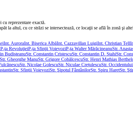
i cu reprezentare exactă.
 la altul, cu ce străzi se intersectează, ce locaţii se află în zonă şi alte
ei
Int. Aurora
Int. Biserica Albă
Int. Cazzavillan Luigi
Int. Christian Tell
I
u
P-ţa Revoluţiei
P-ţa Sfinţii Voievozi
P-ţa Walter Mărăcineanu
Str. Anast
tin Budişteanu
Str. Constantin Cristescu
Str. Constantin D. Stahi
Str. Con
Str. Gheorghe Manu
Str. Grigore Cobălcescu
Str. Henri Mathias Berthel
Vulcănescu
Str. Nicolae Golescu
Str. Niculae Creţulescu
Str. Occidentului
nstantin
Str. Sfinţii Voievozi
Str. Şipotul Fântânilor
Str. Spiru Haret
Str. Şt