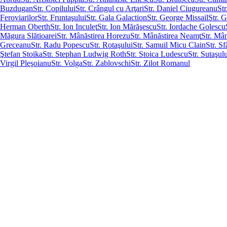
Buzdugan
Str. Copilului
Str. Crângul cu Arţari
Str. Daniel Ciugureanu
St
Feroviarilor
Str. Fruntaşului
Str. Gala Galaction
Str. George Missail
Str. 
Herman Oberth
Str. Ion Inculeţ
Str. Ion Mărăşescu
Str. Iordache Golescu
Măgura Slătioarei
Str. Mânăstirea Horezu
Str. Mânăstirea Neamţ
Str. Mâ
Greceanu
Str. Radu Popescu
Str. Rotaşului
Str. Samuil Micu Clain
Str. S
Ştefan Stoika
Str. Stephan Ludwig Roth
Str. Stoica Ludescu
Str. Sutaşul
Virgil Pleşoianu
Str. Volga
Str. Zablovschi
Str. Zilot Romanul