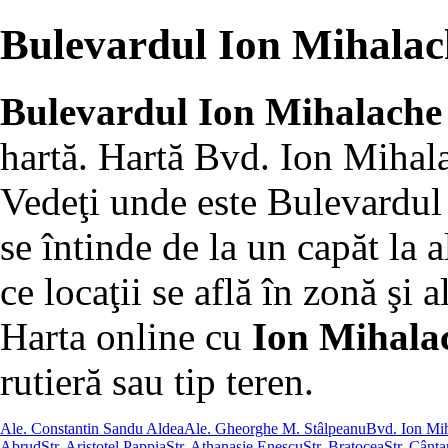
Bulevardul Ion Mihalac
Bulevardul Ion Mihalache
hartă. Hartă Bvd. Ion Mihala
Vedeţi unde este Bulevardul
se întinde de la un capăt la a
ce locaţii se află în zonă şi al
Harta online cu
Ion Mihala
rutieră sau tip teren.
Ale. Constantin Sandu Aldea
Ale. Gheorghe M. Stâlpeanu
Bvd. Ion Mi
Abrud
Str. Aristotel Pappia
Str. Athanasie Enescu
Str. Bratocea
Str. Cânta