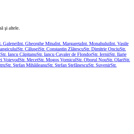
ă şi altele.
t. Galenei
Int. Gheorghe Mina
Int. Margareta
Int. Monahului
Int. Vasile
rangicului
Str. Căluşei
Str. Constantin Zlătescu
Str. Dimitrie Onciu
Str.
i
Str. Iancu Căpitanu
Str. Iancu Cavaler de Flondor
Str. Iernii
Str. Ilarie
ei Voievod
Str. Mecet
Str. Mogoş Vornicul
Str. Oborul Nou
Str. Olari
Str.
stru
Str. Ştefan Mihăileanu
Str. Ştefan Ştefănescu
Str. Suvenir
Str.