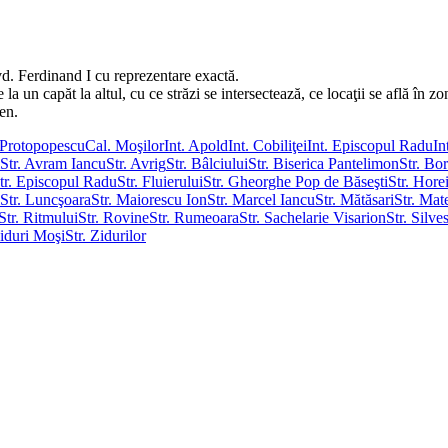
d. Ferdinand I cu reprezentare exactă.
un capăt la altul, cu ce străzi se intersectează, ce locaţii se află în zon
ren.
Protopopescu
Cal. Moşilor
Int. Apold
Int. Cobiliţei
Int. Episcopul Radu
In
Str. Avram Iancu
Str. Avrig
Str. Bâlciului
Str. Biserica Pantelimon
Str. Bo
tr. Episcopul Radu
Str. Fluierului
Str. Gheorghe Pop de Băseşti
Str. Hore
Str. Luncşoara
Str. Maiorescu Ion
Str. Marcel Iancu
Str. Mătăsari
Str. Mat
Str. Ritmului
Str. Rovine
Str. Rumeoara
Str. Sachelarie Visarion
Str. Silve
Ziduri Moşi
Str. Zidurilor