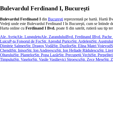
Bulevardul Ferdinand I, Bucureşti
Bulevardul Ferdinand I
din
Bucureşti
reprezentată pe hartă. Hartă Bv
Vedeţi unde este Bulevardul Ferdinand I în Bucureşti, cum se întinde de la 
Harta online cu
Ferdinand I Bvd.
poate fi din satelit, rutieră sau tip te
Ale. Avrig
Ale. Lunguleţu
Ale. Zarandului
Bvd. Ferdinand I
Bvd. Pache 
Luicu
P-ţa Foişorul de Foc
Str. Aprodul Purice
Str. Ardeleni
Str. Austrului
Dimitrie Salmen
Str. Dragoş Vodă
Str. Duzilor
Str. Elina Matei Voievod
S
Chendi
Str. Inişor
Str. Ion Andreescu
Str. Ion Heliade Rădulescu
Str. Lirei
Oltarului
Str. Plantelor
Str. Popa Lazăr
Str. Precupeţii Vechi
Str. Prepeliţei
Timpului
Str. Vaselor
Str. Vasile Vasilievici Stroescu
Str. Zece Mese
Str. 