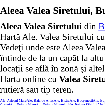
Aleea Valea Siretului, B
Aleea Valea Siretului
din
B
Hartă Ale. Valea Siretului cu
Vedeţi unde este Aleea Valea
întinde de la un capăt la altu
locaţii se află în zonă şi altel
Harta online cu
Valea Siretu
rutieră sau tip teren.
Ale. Arieşul Mare
Ale. Baia de Arieş
Ale. Bistra
Ale. Bucşeneşti
Ale. Bu
Cernei
Ale. Poiana Mare
Ale. Poiana Muntelui
Ale. Poiana Sibiului
Ale.