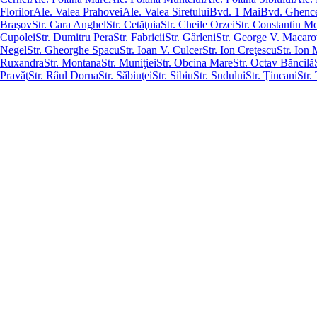
Florilor
Ale. Valea Prahovei
Ale. Valea Siretului
Bvd. 1 Mai
Bvd. Ghenc
Braşov
Str. Cara Anghel
Str. Cetăţuia
Str. Cheile Orzei
Str. Constantin M
Cupolei
Str. Dumitru Pera
Str. Fabricii
Str. Gârleni
Str. George V. Macaro
Negel
Str. Gheorghe Spacu
Str. Ioan V. Culcer
Str. Ion Creţescu
Str. Ion
Ruxandra
Str. Montana
Str. Muniţiei
Str. Obcina Mare
Str. Octav Băncilă
Pravăţ
Str. Râul Dorna
Str. Săbiuţei
Str. Sibiu
Str. Sudului
Str. Ţincani
Str.