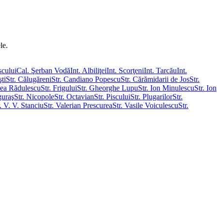
le.
scului
Cal. Şerban Vodă
Int. Albiliţei
Int. Scorţeni
Int. Tarcău
Int.
ti
Str. Călugăreni
Str. Candiano Popescu
Str. Cărămidarii de Jos
Str.
mea Rădulescu
Str. Frigului
Str. Gheorghe Lupu
Str. Ion Minulescu
Str. Ion
guraş
Str. Nicopole
Str. Octavian
Str. Piscului
Str. Plugarilor
Str.
. V. V. Stanciu
Str. Valerian Prescurea
Str. Vasile Voiculescu
Str.