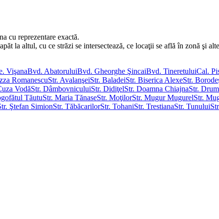
ana cu reprezentare exactă.
 la altul, cu ce străzi se intersectează, ce locaţii se află în zonă şi alte
e. Vişana
Bvd. Abatorului
Bvd. Gheorghe Şincai
Bvd. Tineretului
Cal. Pi
tizza Romanescu
Str. Avalanşei
Str. Baladei
Str. Biserica Alexe
Str. Borodeş
 Cuza Vodă
Str. Dâmbovnicului
Str. Didiţel
Str. Doamna Chiajna
Str. Dru
ogofătul Tăutu
Str. Maria Tănase
Str. Moţilor
Str. Mugur Mugurel
Str. Mu
Str. Ştefan Simion
Str. Tăbăcarilor
Str. Tohani
Str. Trestiana
Str. Tunului
Str