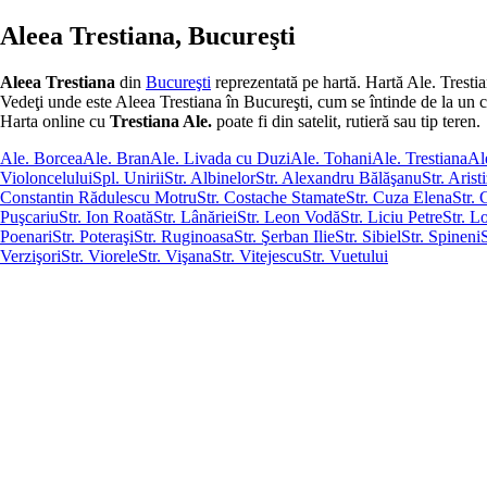
Aleea Trestiana, Bucureşti
Aleea Trestiana
din
Bucureşti
reprezentată pe hartă. Hartă Ale. Tresti
Vedeţi unde este Aleea Trestiana în Bucureşti, cum se întinde de la un capăt
Harta online cu
Trestiana Ale.
poate fi din satelit, rutieră sau tip teren.
Ale. Borcea
Ale. Bran
Ale. Livada cu Duzi
Ale. Tohani
Ale. Trestiana
Al
Violoncelului
Spl. Unirii
Str. Albinelor
Str. Alexandru Bălăşanu
Str. Aris
Constantin Rădulescu Motru
Str. Costache Stamate
Str. Cuza Elena
Str.
Puşcariu
Str. Ion Roată
Str. Lânăriei
Str. Leon Vodă
Str. Liciu Petre
Str. L
Poenari
Str. Poteraşi
Str. Ruginoasa
Str. Şerban Ilie
Str. Sibiel
Str. Spineni
Verzişori
Str. Viorele
Str. Vişana
Str. Vitejescu
Str. Vuetului